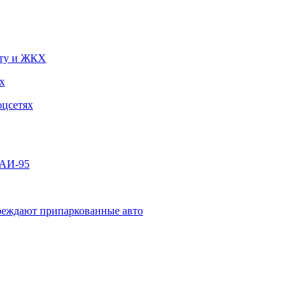
чту и ЖКХ
х
оцсетях
 АИ-95
овреждают припаркованные авто