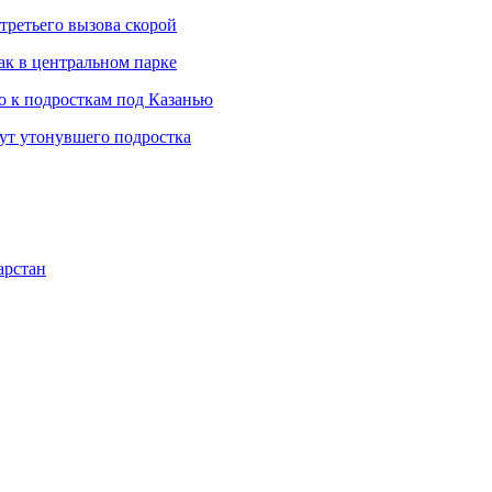
третьего вызова скорой
ак в центральном парке
 к подросткам под Казанью
щут утонувшего подростка
арстан