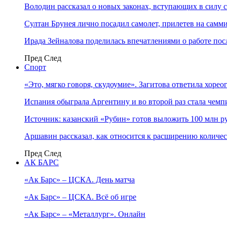
Володин рассказал о новых законах, вступающих в силу 
Султан Брунея лично посадил самолет, прилетев на самми
Ирада Зейналова поделилась впечатлениями о работе по
Пред
След
Спорт
«Это, мягко говоря, скудоумие». Загитова ответила хоре
Испания обыграла Аргентину и во второй раз стала чем
Источник: казанский «Рубин» готов выложить 100 млн ру
Аршавин рассказал, как относится к расширению количе
Пред
След
АК БАРС
«Ак Барс» – ЦСКА. День матча
«Ак Барс» – ЦСКА. Всё об игре
«Ак Барс» – «Металлург». Онлайн