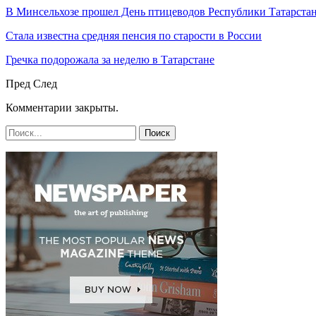
В Минсельхозе прошел День птицеводов Республики Татарста
Стала известна средняя пенсия по старости в России
Гречка подорожала за неделю в Татарстане
Пред
След
Комментарии закрыты.