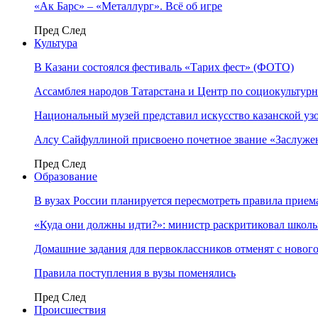
«Ак Барс» – «Металлург». Всё об игре
Пред
След
Культура
В Казани состоялся фестиваль «Тарих фест» (ФОТО)
Ассамблея народов Татарстана и Центр по социокульту
Национальный музей представил искусство казанской уз
Алсу Сайфуллиной присвоено почетное звание «Заслуже
Пред
След
Образование
В вузах России планируется пересмотреть правила прием
«Куда они должны идти?»: министр раскритиковал школы 
Домашние задания для первоклассников отменят с нового
Правила поступления в вузы поменялись
Пред
След
Происшествия