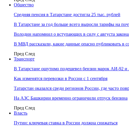
Общество
Средняя пенсия в Татарстане достигла 25 тыс. рублей
В Татарстане за год больше всего выросли тарифы на по
Володин напомнил о вступающих в силу с августа закона
В МВД рассказали, какие данные опасно публиковать в с
Пред
След
Транспорт
В Татарстане ощутимо подешевел бензин марок АИ-92 и
Как изменятся перевозки в России с 1 сентября
Татарстан оказался среди регионов России, где часто п
На АЗС Башкирии временно ограничили отпуск бензина
Пред
След
Власть
Путин: ключевая ставка в России должна снижаться