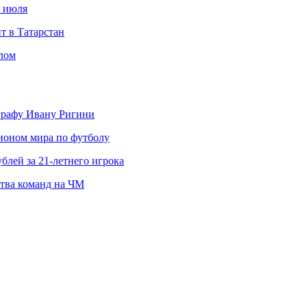
с июля
т в Татарстан
слом
ографу Ивану Ригини
пионом мира по футболу
блей за 21-летнего игрока
ства команд на ЧМ