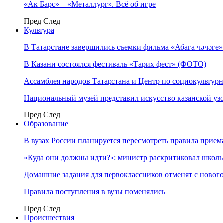
«Ак Барс» – «Металлург». Всё об игре
Пред
След
Культура
В Татарстане завершились съемки фильма «Абага чәчәге
В Казани состоялся фестиваль «Тарих фест» (ФОТО)
Ассамблея народов Татарстана и Центр по социокульту
Национальный музей представил искусство казанской уз
Пред
След
Образование
В вузах России планируется пересмотреть правила прием
«Куда они должны идти?»: министр раскритиковал школы 
Домашние задания для первоклассников отменят с нового
Правила поступления в вузы поменялись
Пред
След
Происшествия