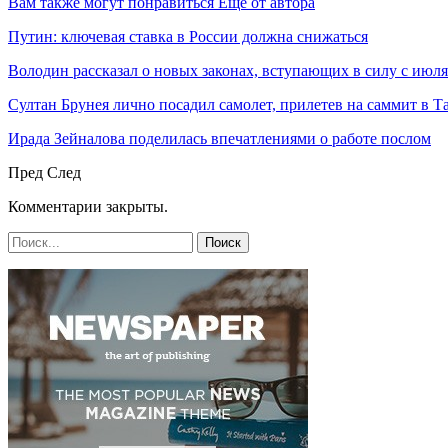
Вам также могут понравиться
Еще от автора
Путин: ключевая ставка в России должна снижаться
Володин рассказал о новых законах, вступающих в силу с июля
Султан Брунея лично посадил самолет, прилетев на саммит в Т
Ирада Зейналова поделилась впечатлениями о работе послом
Пред
След
Комментарии закрыты.