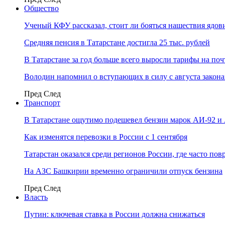
Общество
Ученый КФУ рассказал, стоит ли бояться нашествия ядов
Средняя пенсия в Татарстане достигла 25 тыс. рублей
В Татарстане за год больше всего выросли тарифы на по
Володин напомнил о вступающих в силу с августа закона
Пред
След
Транспорт
В Татарстане ощутимо подешевел бензин марок АИ-92 и
Как изменятся перевозки в России с 1 сентября
Татарстан оказался среди регионов России, где часто п
На АЗС Башкирии временно ограничили отпуск бензина
Пред
След
Власть
Путин: ключевая ставка в России должна снижаться