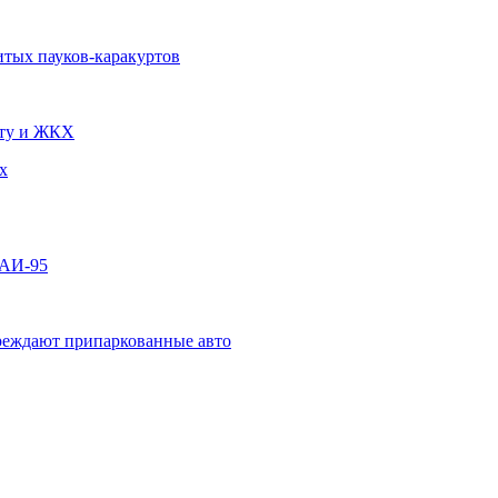
итых пауков-каракуртов
чту и ЖКХ
х
 АИ-95
овреждают припаркованные авто