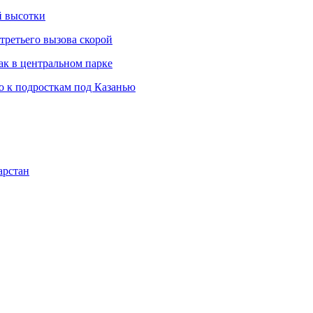
й высотки
третьего вызова скорой
ак в центральном парке
 к подросткам под Казанью
арстан