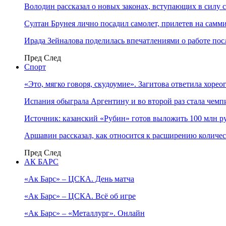
Володин рассказал о новых законах, вступающих в силу 
Султан Брунея лично посадил самолет, прилетев на самми
Ирада Зейналова поделилась впечатлениями о работе по
Пред
След
Спорт
«Это, мягко говоря, скудоумие». Загитова ответила хоре
Испания обыграла Аргентину и во второй раз стала чем
Источник: казанский «Рубин» готов выложить 100 млн ру
Аршавин рассказал, как относится к расширению количе
Пред
След
АК БАРС
«Ак Барс» – ЦСКА. День матча
«Ак Барс» – ЦСКА. Всё об игре
«Ак Барс» – «Металлург». Онлайн