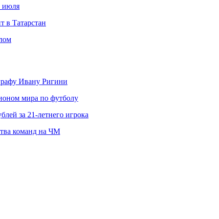
с июля
т в Татарстан
слом
ографу Ивану Ригини
пионом мира по футболу
блей за 21-летнего игрока
ства команд на ЧМ