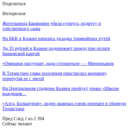
Поделиться
Интересное
Жительница Башкирии убила супруга, подругу и
собственного сына
На БКК в Казани началась укладка трамвайных путей
До 35 рублей в Казани подорожает проезд при оплате
банковской картой
«Омикрон наступает, надо готовиться» — Минниханов
В Татарстане глава поселения пристрелил женщину,
перепутав ее с лисой
На Центральном стадионе Казани пройдут уроки «Школы
вождения…
«Алга, Большунов»: лидер лыжных гонок перешел в сборную
Татарстана
Пред
След
1 из 2 394
Сейчас читают