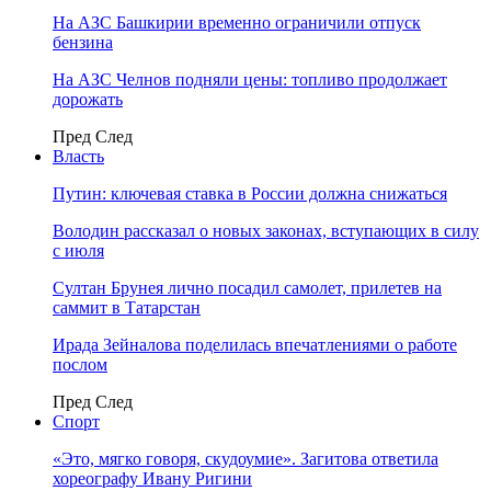
На АЗС Башкирии временно ограничили отпуск
бензина
На АЗС Челнов подняли цены: топливо продолжает
дорожать
Пред
След
Власть
Путин: ключевая ставка в России должна снижаться
Володин рассказал о новых законах, вступающих в силу
с июля
Султан Брунея лично посадил самолет, прилетев на
саммит в Татарстан
Ирада Зейналова поделилась впечатлениями о работе
послом
Пред
След
Спорт
«Это, мягко говоря, скудоумие». Загитова ответила
хореографу Ивану Ригини