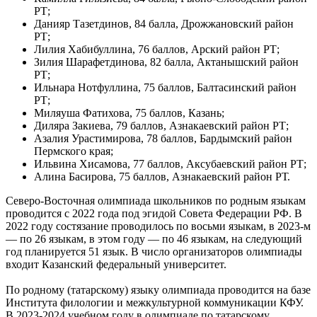
РТ;
Данияр Тазетдинов, 84 балла, Дрожжановский район
РТ;
Лилия Хабибуллина, 76 баллов, Арский район РТ;
Зилия Шарафетдинова, 82 балла, Актанышский район
РТ;
Ильнара Нотфуллина, 75 баллов, Балтасинский район
РТ;
Миляуша Фатихова, 75 баллов, Казань;
Диляра Закиева, 79 баллов, Азнакаевский район РТ;
Азалия Урастимирова, 78 баллов, Бардымский район
Пермского края;
Ильвина Хисамова, 77 баллов, Аксубаевский район РТ;
Алина Басирова, 75 баллов, Азнакаевский район РТ.
Северо-Восточная олимпиада школьников по родным языкам
проводится с 2022 года под эгидой Совета Федерации РФ. В
2022 году состязание проводилось по восьми языкам, в 2023-м
— по 26 языкам, в этом году — по 46 языкам, на следующий
год планируется 51 язык. В число организаторов олимпиады
входит Казанский федеральный университет.
По родному (татарскому) языку олимпиада проводится на базе
Института филологии и межкультурной коммуникации КФУ.
В 2023-2024 учебном году в олимпиаде по татарскому