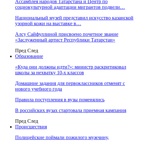
Ассамблея народов Татарстана и Центр по
социокультурной адаптации мигрантов подвели…
Национальный музей представил искусство казанской
узорной кожи на выставке в…
Алсу Сайфуллиной присвоено почетное звание
«Заслуженный артист Республики Татарстан»
Пред
След
Образование
«Куда они должны идти?»: министр раскритиковал
школы за нехватку 10-х классов
Домашние задания для первоклассников отменят с
нового учебного года
Правила поступления в вузы поменялись
В российских вузах стартовала приемная кампания
Пред
След
Происшествия
Полицейские поймали пожилого мужчину,