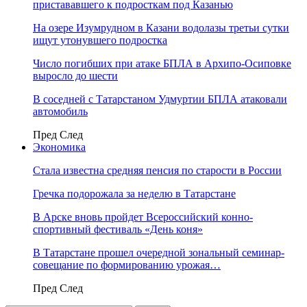
пристававшего к подросткам под Казанью
На озере Изумрудном в Казани водолазы третьи сутки
ищут утонувшего подростка
Число погибших при атаке БПЛА в Архипо-Осиповке
выросло до шести
В соседней с Татарстаном Удмуртии БПЛА атаковали
автомобиль
Пред
След
Экономика
Стала известна средняя пенсия по старости в России
Гречка подорожала за неделю в Татарстане
В Арске вновь пройдет Всероссийский конно-
спортивный фестиваль «День коня»
В Татарстане прошел очередной зональный семинар-
совещание по формированию урожая…
Пред
След