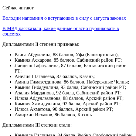
Сейчас читают
Володин напомнил о вступающих в силу с августа законах
В МВД рассказали, какие данные опасно публиковать в
соцсетях
Дипломантами II степени признаны:
Раиса Абдуллина, 88 баллов, Уфа (Башкортостан);
Камиля Аскарова, 85 баллов, Сабинский район РТ;
Ландыш Гафиуллина, 87 баллов, Балтасинский район
РТ;
Анелия Шагалеева, 87 баллов, Казань;
Амина Гимазетдинова, 86 баллов, Набережные Челны;
Камиля Гибадуллина, 93 балла, Сабинский район РТ;
Азалия Марданова, 92 балла, Сабинский район РТ;
Илюза Абдуллазянова, 88 баллов, Арский район РТ;
Камиля Хамидуллина, 92 балла, Арский район РТ;
Илюса Ахметова, 90 баллов, Арский район РТ;
Амирхан Исхаков, 86 баллов, Казань.
Дипломантами III степени стали:
Камилла Гилязиева, 84 балла, Рыбно-Слободский район