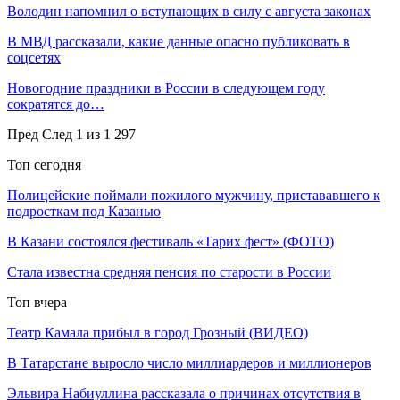
Володин напомнил о вступающих в силу с августа законах
В МВД рассказали, какие данные опасно публиковать в
соцсетях
Новогодние праздники в России в следующем году
сократятся до…
Пред
След
1 из 1 297
Топ сегодня
Полицейские поймали пожилого мужчину, пристававшего к
подросткам под Казанью
В Казани состоялся фестиваль «Тарих фест» (ФОТО)
Стала известна средняя пенсия по старости в России
Топ вчера
Театр Камала прибыл в город Грозный (ВИДЕО)
В Татарстане выросло число миллиардеров и миллионеров
Эльвира Набиуллина рассказала о причинах отсутствия в