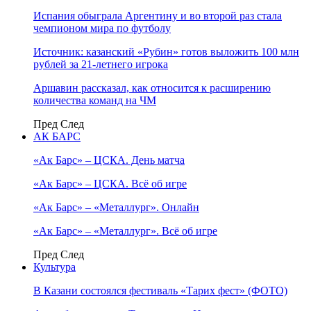
Испания обыграла Аргентину и во второй раз стала
чемпионом мира по футболу
Источник: казанский «Рубин» готов выложить 100 млн
рублей за 21-летнего игрока
Аршавин рассказал, как относится к расширению
количества команд на ЧМ
Пред
След
АК БАРС
«Ак Барс» – ЦСКА. День матча
«Ак Барс» – ЦСКА. Всё об игре
«Ак Барс» – «Металлург». Онлайн
«Ак Барс» – «Металлург». Всё об игре
Пред
След
Культура
В Казани состоялся фестиваль «Тарих фест» (ФОТО)