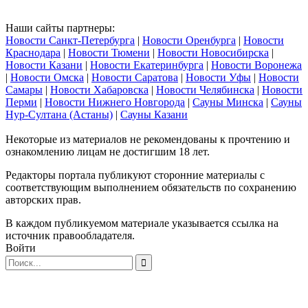
Наши сайты партнеры:
Новости Санкт-Петербурга
|
Новости Оренбурга
|
Новости
Краснодара
|
Новости Тюмени
|
Новости Новосибирска
|
Новости Казани
|
Новости Екатеринбурга
|
Новости Воронежа
|
Новости Омска
|
Новости Саратова
|
Новости Уфы
|
Новости
Самары
|
Новости Хабаровска
|
Новости Челябинска
|
Новости
Перми
|
Новости Нижнего Новгорода
|
Сауны Минска
|
Сауны
Нур-Султана (Астаны)
|
Сауны Казани
Некоторые из материалов не рекомендованы к прочтению и
ознакомлению лицам не достигшим 18 лет.
Редакторы портала публикуют сторонние материалы с
соответствующим выполнением обязательств по сохранению
авторских прав.
В каждом публикуемом материале указывается ссылка на
источник правообладателя.
Войти