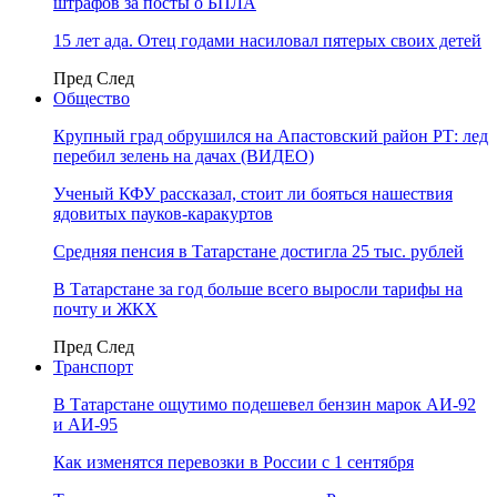
штрафов за посты о БПЛА
15 лет ада. Отец годами насиловал пятерых своих детей
Пред
След
Общество
Крупный град обрушился на Апастовский район РТ: лед
перебил зелень на дачах (ВИДЕО)
Ученый КФУ рассказал, стоит ли бояться нашествия
ядовитых пауков-каракуртов
Средняя пенсия в Татарстане достигла 25 тыс. рублей
В Татарстане за год больше всего выросли тарифы на
почту и ЖКХ
Пред
След
Транспорт
В Татарстане ощутимо подешевел бензин марок АИ-92
и АИ-95
Как изменятся перевозки в России с 1 сентября