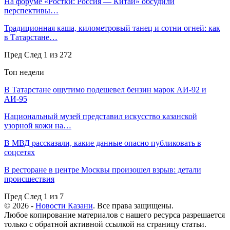
На форуме «Ростки: Россия — Китай» обсудили
перспективы…
Традиционная каша, километровый танец и сотни огней: как
в Татарстане…
Пред
След
1 из 272
Топ недели
В Татарстане ощутимо подешевел бензин марок АИ-92 и
АИ-95
Национальный музей представил искусство казанской
узорной кожи на…
В МВД рассказали, какие данные опасно публиковать в
соцсетях
В ресторане в центре Москвы произошел взрыв: детали
происшествия
Пред
След
1 из 7
© 2026 -
Новости Казани
. Все права защищены.
Любое копирование материалов с нашего ресурса разрешается
только с обратной активной ссылкой на страницу статьи.