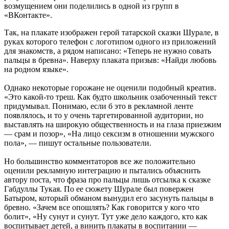
возмущением они поделились в одной из групп в
«ВКонтакте».
Так, на плакате изображен герой татарской сказки Шурале, в
руках которого телефон с логотипом одного из приложений
для знакомств, а рядом написано: «Теперь не нужно совать
пальцы в бревна». Наверху плаката призыв: «Найди любовь
на родном языке».
Однако некоторые горожане не оценили подобный креатив.
«Это какой-то треш. Как будто школьник озабоченный текст
придумывал. Понимаю, если б это в рекламной ленте
появлялось, и то у очень таргетированной аудитории, но
выставлять на широкую общественность и на глаза приезжим
— срам и позор», «На лицо сексизм в отношении мужского
пола», — пишут остальные пользователи.
Но большинство комментаторов все же положительно
оценили рекламную интеграцию и пытались объяснить
автору поста, что фраза про пальцы лишь отсылка к сказке
Габдуллы Тукая. По ее сюжету Шурале был повержен
Батыром, который обманом вынудил его засунуть пальцы в
бревно. «Зачем все опошлять? Как говорится у кого что
болит», «Ну сунут и сунут. Тут уже дело каждого, кто как
воспитывает детей, а винить плакаты в воспитании —