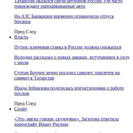
Татарстан оказался среди регионов России, где часто
повреждают припаркованные авто
На АЗС Башкирии временно ограничили отпуск
бензина
Пред
След
Власть
Путин: ключевая ставка в России должна снижаться
Володин рассказал о новых законах, вступающих в силу
с июля
Султан Брунея лично посадил самолет, прилетев на
саммит в Татарстан
Ирада Зейналова поделилась впечатлениями о работе
послом
Пред
След
Спорт
«Это, мягко говоря, скудоумие». Загитова ответила
хореографу Ивану Ригини