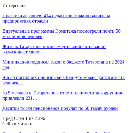
Интересное
Практика аграриев. 414 педагогов стажировались на
предприятиях отрасли
Виртуальные программы Эрмитажа посмотрели почти 50
миллионов человек
Житель Татарстана после смертельной автоаварии
разыскивает свою…
Минниханов подписал закон о бюджете Татарстана на 2024
год
Число погибших при взрыве в Бейруте может достигать ста
человек…
За 9 месяцев в Татарстане к ответственности за коррупцию
привлекли 231…
Десятки тысяч пенсионеров получат по 50 тысяч рублей
Пред
След
1 из 2 396
Сейчас читают