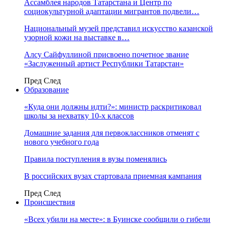
Ассамблея народов Татарстана и Центр по
социокультурной адаптации мигрантов подвели…
Национальный музей представил искусство казанской
узорной кожи на выставке в…
Алсу Сайфуллиной присвоено почетное звание
«Заслуженный артист Республики Татарстан»
Пред
След
Образование
«Куда они должны идти?»: министр раскритиковал
школы за нехватку 10-х классов
Домашние задания для первоклассников отменят с
нового учебного года
Правила поступления в вузы поменялись
В российских вузах стартовала приемная кампания
Пред
След
Происшествия
«Всех убили на месте»: в Буинске сообщили о гибели