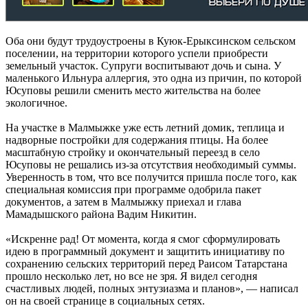
Оба они будут трудоустроены в Куюк-Ерыксинском сельском
поселении, на территории которого успели приобрести
земельный участок. Супруги воспитывают дочь и сына. У
маленького Ильнура аллергия, это одна из причин, по которой
Юсуповы решили сменить место жительства на более
экологичное.
На участке в Малмыжке уже есть летний домик, теплица и
надворные постройки для содержания птицы. На более
масштабную стройку и окончательный переезд в село
Юсуповы не решались из-за отсутствия необходимый суммы.
Уверенность в том, что все получится пришла после того, как
специальная комиссия при программе одобрила пакет
документов, а затем в Малмыжку приехал и глава
Мамадышского района Вадим Никитин.
«Искренне рад! От момента, когда я смог сформулировать
идею в программный документ и защитить инициативу по
сохранению сельских территорий перед Раисом Татарстана
прошло несколько лет, но все не зря. Я видел сегодня
счастливых людей, полных энтузиазма и планов», — написал
он на своей странице в социальных сетях.