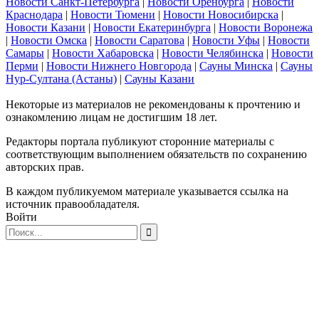
Новости Санкт-Петербурга
|
Новости Оренбурга
|
Новости
Краснодара
|
Новости Тюмени
|
Новости Новосибирска
|
Новости Казани
|
Новости Екатеринбурга
|
Новости Воронежа
|
Новости Омска
|
Новости Саратова
|
Новости Уфы
|
Новости
Самары
|
Новости Хабаровска
|
Новости Челябинска
|
Новости
Перми
|
Новости Нижнего Новгорода
|
Сауны Минска
|
Сауны
Нур-Султана (Астаны)
|
Сауны Казани
Некоторые из материалов не рекомендованы к прочтению и
ознакомлению лицам не достигшим 18 лет.
Редакторы портала публикуют сторонние материалы с
соответствующим выполнением обязательств по сохранению
авторских прав.
В каждом публикуемом материале указывается ссылка на
источник правообладателя.
Войти