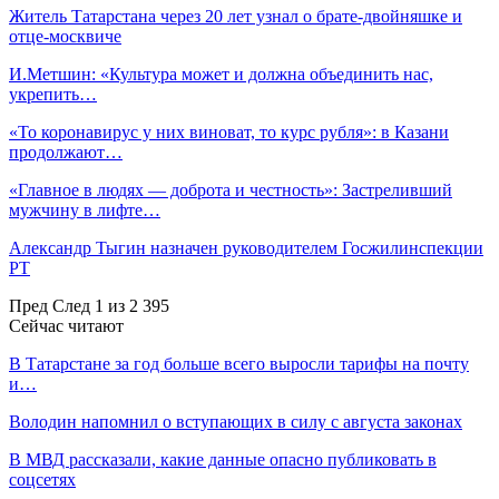
Житель Татарстана через 20 лет узнал о брате-двойняшке и
отце-москвиче
И.Метшин: «Культура может и должна объединить нас,
укрепить…
«То коронавирус у них виноват, то курс рубля»: в Казани
продолжают…
«Главное в людях — доброта и честность»: Застреливший
мужчину в лифте…
Александр Тыгин назначен руководителем Госжилинспекции
РТ
Пред
След
1 из 2 395
Сейчас читают
В Татарстане за год больше всего выросли тарифы на почту
и…
Володин напомнил о вступающих в силу с августа законах
В МВД рассказали, какие данные опасно публиковать в
соцсетях