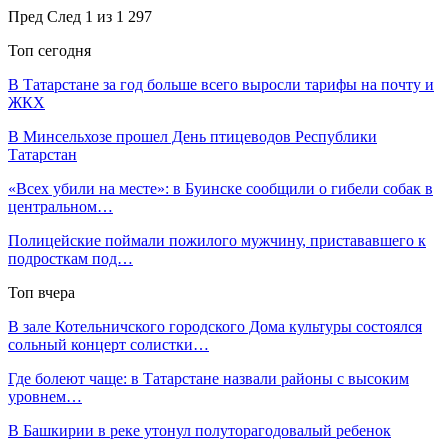
Пред
След
1 из 1 297
Топ сегодня
В Татарстане за год больше всего выросли тарифы на почту и
ЖКХ
В Минсельхозе прошел День птицеводов Республики
Татарстан
«Всех убили на месте»: в Буинске сообщили о гибели собак в
центральном…
Полицейские поймали пожилого мужчину, пристававшего к
подросткам под…
Топ вчера
В зале Котельничского городского Дома культуры состоялся
сольный концерт солистки…
Где болеют чаще: в Татарстане назвали районы с высоким
уровнем…
В Башкирии в реке утонул полуторагодовалый ребенок