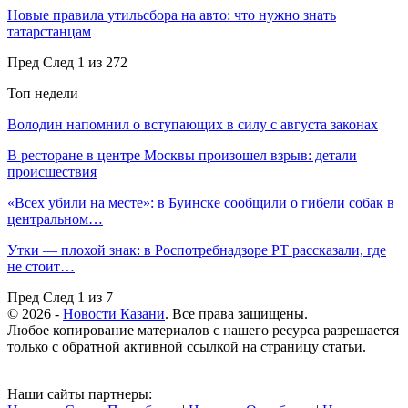
Новые правила утильсбора на авто: что нужно знать
татарстанцам
Пред
След
1 из 272
Топ недели
Володин напомнил о вступающих в силу с августа законах
В ресторане в центре Москвы произошел взрыв: детали
происшествия
«Всех убили на месте»: в Буинске сообщили о гибели собак в
центральном…
Утки — плохой знак: в Роспотребнадзоре РТ рассказали, где
не стоит…
Пред
След
1 из 7
© 2026 -
Новости Казани
. Все права защищены.
Любое копирование материалов с нашего ресурса разрешается
только с обратной активной ссылкой на страницу статьи.
Наши сайты партнеры: