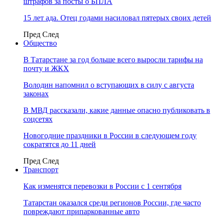
штрафов за посты о БПЛА
15 лет ада. Отец годами насиловал пятерых своих детей
Пред
След
Общество
В Татарстане за год больше всего выросли тарифы на
почту и ЖКХ
Володин напомнил о вступающих в силу с августа
законах
В МВД рассказали, какие данные опасно публиковать в
соцсетях
Новогодние праздники в России в следующем году
сократятся до 11 дней
Пред
След
Транспорт
Как изменятся перевозки в России с 1 сентября
Татарстан оказался среди регионов России, где часто
повреждают припаркованные авто