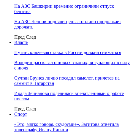
На АЗС Башкирии временно ограничили отпуск
бензина
На АЗС Челнов подняли цены: топливо продолжает
дорожать
Пред
След
Власть
Путин: ключевая ставка в России должна снижаться
Володин рассказал о новых законах, вступающих в силу
с июля
Султан Брунея лично посадил самолет, прилетев на
саммит в Татарстан
Ирада Зейналова поделилась впечатлениями о работе
послом
Пред
След
Спорт
«Это, мягко говоря, скудоумие». Загитова ответила
хореографу Ивану Ригини