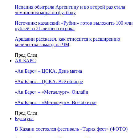
Испания обыграла Аргентину и во второй раз стала
чемпионом мира по футболу
Источник: казанский «Рубин» готов выложить 100 млн
рублей за 21-летнего игрока
Аршавин рассказал, как относится к расширению
количества команд на ЧМ
Пред
След
АК БАРС
«Ак Барс» – ЦСКА. День матча
«Ак Барс» – ЦСКА. Всё об игре
«Ак Барс» – «Металлург». Онлайн
«Ак Барс» – «Металлург». Всё об игре
Пред
След
Культура
В Казани состоялся фестиваль «Тарих фест» (ФОТО)