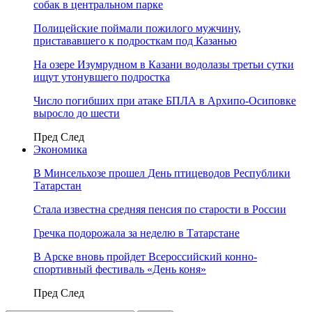
собак в центральном парке
Полицейские поймали пожилого мужчину,
пристававшего к подросткам под Казанью
На озере Изумрудном в Казани водолазы третьи сутки
ищут утонувшего подростка
Число погибших при атаке БПЛА в Архипо-Осиповке
выросло до шести
Пред
След
Экономика
В Минсельхозе прошел День птицеводов Республики
Татарстан
Стала известна средняя пенсия по старости в России
Гречка подорожала за неделю в Татарстане
В Арске вновь пройдет Всероссийский конно-
спортивный фестиваль «День коня»
Пред
След