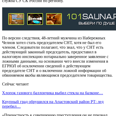
служба СУ СК России по региону.
По версии следствия, 48-летний мужчина из Набережных
Челнов хотел стать председателем СНТ, хотя не был его
членом. Следователи полагают, что знал, что у СНТ есть
действующий законный председатель, предоставил в
налоговую инспекцию нотариально заверенное заявление с
ложными данными, на основании чего внесли изменения в
ЕГРЮЛ об исключении сведений о действующем
председателе СНТ и о включении ложной информации об
обвиняемом якобы являющимся председателем товарищества.
Сейчас читают
Хлопок газового баллончика выбил стекла на балконе…
Крупный град обрушился на Апастовский район РТ: лед
перебил…
«Причастность к совершению преступления он не признал.