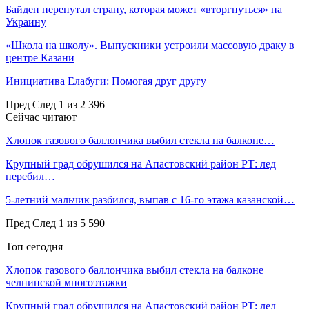
Байден перепутал страну, которая может «вторгнуться» на
Украину
«Школа на школу». Выпускники устроили массовую драку в
центре Казани
Инициатива Елабуги: Помогая друг другу
Пред
След
1 из 2 396
Сейчас читают
Хлопок газового баллончика выбил стекла на балконе…
Крупный град обрушился на Апастовский район РТ: лед
перебил…
5-летний мальчик разбился, выпав с 16-го этажа казанской…
Пред
След
1 из 5 590
Топ сегодня
Хлопок газового баллончика выбил стекла на балконе
челнинской многоэтажки
Крупный град обрушился на Апастовский район РТ: лед