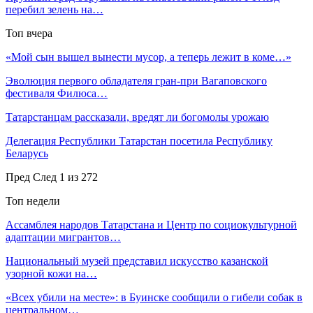
перебил зелень на…
Топ вчера
«Мой сын вышел вынести мусор, а теперь лежит в коме…»
Эволюция первого обладателя гран-при Вагаповского
фестиваля Филюса…
Татарстанцам рассказали, вредят ли богомолы урожаю
Делегация Республики Татарстан посетила Республику
Беларусь
Пред
След
1 из 272
Топ недели
Ассамблея народов Татарстана и Центр по социокультурной
адаптации мигрантов…
Национальный музей представил искусство казанской
узорной кожи на…
«Всех убили на месте»: в Буинске сообщили о гибели собак в
центральном…