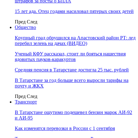
штрафов за посты о БПЛА
15 лет ада. Отец годами насиловал пятерых своих детей
Пред
След
Общество
Крупный град обрушился на Апастовский район РТ: лед
перебил зелень на дачах (ВИДЕО)
Ученый КФУ рассказал, стоит ли бояться нашествия
ядовитых пауков-каракуртов
Средняя пенсия в Татарстане достигла 25 тыс. рублей
В Татарстане за год больше всего выросли тарифы на
почту и ЖКХ
Пред
След
Транспорт
В Татарстане ощутимо подешевел бензин марок АИ-92
и АИ-95
Как изменятся перевозки в России с 1 сентября