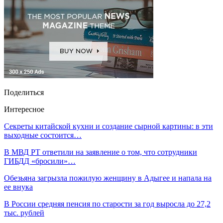
Поделиться
Интересное
Секреты китайской кухни и создание сырной картины: в эти
выходные состоится…
В МВД РТ ответили на заявление о том, что сотрудники
ГИБДД «бросили»…
Обезьяна загрызла пожилую женщину в Адыгее и напала на
ее внука
В России средняя пенсия по старости за год выросла до 27,2
тыс. рублей