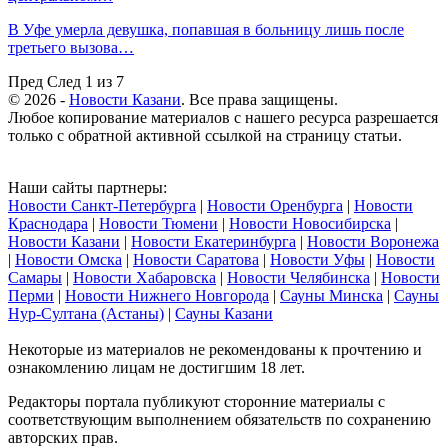
В Уфе умерла девушка, попавшая в больницу лишь после
третьего вызова…
Пред
След
1 из 7
© 2026 -
Новости Казани
. Все права защищены.
Любое копирование материалов с нашего ресурса разрешается
только с обратной активной ссылкой на страницу статьи.
Наши сайты партнеры:
Новости Санкт-Петербурга
|
Новости Оренбурга
|
Новости
Краснодара
|
Новости Тюмени
|
Новости Новосибирска
|
Новости Казани
|
Новости Екатеринбурга
|
Новости Воронежа
|
Новости Омска
|
Новости Саратова
|
Новости Уфы
|
Новости
Самары
|
Новости Хабаровска
|
Новости Челябинска
|
Новости
Перми
|
Новости Нижнего Новгорода
|
Сауны Минска
|
Сауны
Нур-Султана (Астаны)
|
Сауны Казани
Некоторые из материалов не рекомендованы к прочтению и
ознакомлению лицам не достигшим 18 лет.
Редакторы портала публикуют сторонние материалы с
соответствующим выполнением обязательств по сохранению
авторских прав.