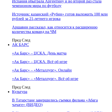
Испания обыграла Аргентину и во второй раз стала
чемпионом мира по футболу
Источник: казанский «Рубин» готов выложить 100 млн
рублей за 21-летнего игрока
Аршавин рассказал, как относится к расширению
количества команд на ЧМ
Пред
След
АК БАРС
«Ак Барс» – ЦСКА. День матча
«Ак Барс» – ЦСКА. Всё об игре
«Ак Барс» – «Металлург». Онлайн
«Ак Барс» – «Металлург». Всё об игре
Пред
След
Культура
В Татарстане завершились съемки фильма «Абага
чәчәге» (ВИДЕО)