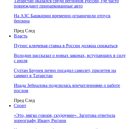
Татарстан оказался среди регионов России, где часто
повреждают припаркованные авто
На АЗС Башкирии временно ограничили отпуск
бензина
Пред
След
Власть
Путин: ключевая ставка в России должна снижаться
Володин рассказал о новых законах, вступающих в силу
с июля
Султан Брунея лично посадил самолет, прилетев на
саммит в Татарстан
Ирада Зейналова поделилась впечатлениями о работе
послом
Пред
След
Спорт
«Это, мягко говоря, скудоумие». Загитова ответила
хореографу Ивану Ригини