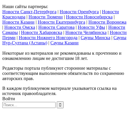
Наши сайты партнеры:
Новости Санкт-Петербурга
|
Новости Оренбурга
|
Новости
Краснодара
|
Новости Тюмени
|
Новости Новосибирска
|
Новости Казани
|
Новости Екатеринбурга
|
Новости Воронежа
|
Новости Омска
|
Новости Саратова
|
Новости Уфы
|
Новости
Самары
|
Новости Хабаровска
|
Новости Челябинска
|
Новости
Перми
|
Новости Нижнего Новгорода
|
Сауны Минска
|
Сауны
Нур-Султана (Астаны)
|
Сауны Казани
Некоторые из материалов не рекомендованы к прочтению и
ознакомлению лицам не достигшим 18 лет.
Редакторы портала публикуют сторонние материалы с
соответствующим выполнением обязательств по сохранению
авторских прав.
В каждом публикуемом материале указывается ссылка на
источник правообладателя.
Войти