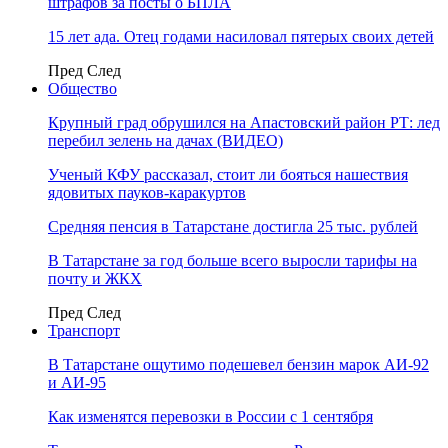
штрафов за посты о БПЛА
15 лет ада. Отец годами насиловал пятерых своих детей
Пред
След
Общество
Крупный град обрушился на Апастовский район РТ: лед
перебил зелень на дачах (ВИДЕО)
Ученый КФУ рассказал, стоит ли бояться нашествия
ядовитых пауков-каракуртов
Средняя пенсия в Татарстане достигла 25 тыс. рублей
В Татарстане за год больше всего выросли тарифы на
почту и ЖКХ
Пред
След
Транспорт
В Татарстане ощутимо подешевел бензин марок АИ-92
и АИ-95
Как изменятся перевозки в России с 1 сентября