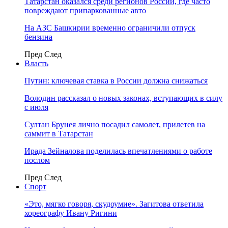
Татарстан оказался среди регионов России, где часто
повреждают припаркованные авто
На АЗС Башкирии временно ограничили отпуск
бензина
Пред
След
Власть
Путин: ключевая ставка в России должна снижаться
Володин рассказал о новых законах, вступающих в силу
с июля
Султан Брунея лично посадил самолет, прилетев на
саммит в Татарстан
Ирада Зейналова поделилась впечатлениями о работе
послом
Пред
След
Спорт
«Это, мягко говоря, скудоумие». Загитова ответила
хореографу Ивану Ригини