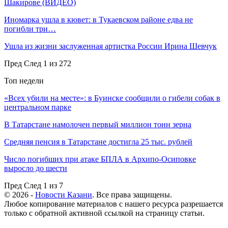
Шакирове (ВИДЕО)
Иномарка ушла в кювет: в Тукаевском районе едва не
погибли три…
Ушла из жизни заслуженная артистка России Ирина Шевчук
Пред
След
1 из 272
Топ недели
«Всех убили на месте»: в Буинске сообщили о гибели собак в
центральном парке
В Татарстане намолочен первый миллион тонн зерна
Средняя пенсия в Татарстане достигла 25 тыс. рублей
Число погибших при атаке БПЛА в Архипо-Осиповке
выросло до шести
Пред
След
1 из 7
© 2026 -
Новости Казани
. Все права защищены.
Любое копирование материалов с нашего ресурса разрешается
только с обратной активной ссылкой на страницу статьи.