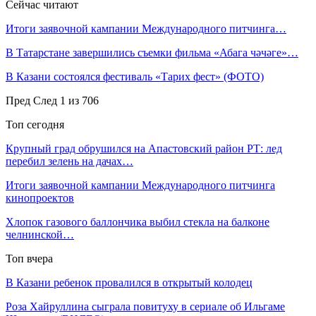
Сейчас читают
Итоги заявочной кампании Международного питчинга…
В Татарстане завершились съемки фильма «Абага чәчәге»…
В Казани состоялся фестиваль «Тарих фест» (ФОТО)
Пред
След
1 из 706
Топ сегодня
Крупный град обрушился на Апастовский район РТ: лед
перебил зелень на дачах…
Итоги заявочной кампании Международного питчинга
кинопроектов
Хлопок газового баллончика выбил стекла на балконе
челнинской…
Топ вчера
В Казани ребенок провалился в открытый колодец
Роза Хайруллина сыграла повитуху в сериале об Ильгаме