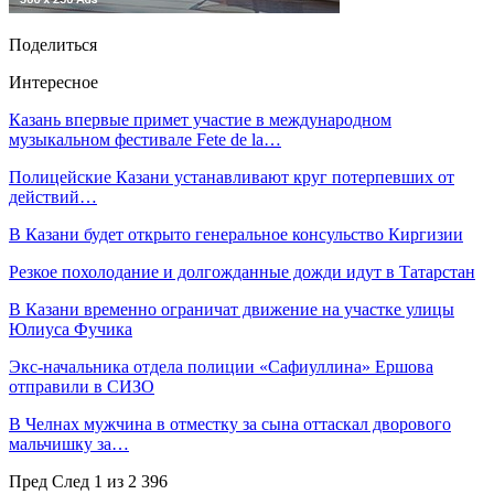
Поделиться
Интересное
Казань впервые примет участие в международном
музыкальном фестивале Fete de la…
Полицейские Казани устанавливают круг потерпевших от
действий…
В Казани будет открыто генеральное консульство Киргизии
Резкое похолодание и долгожданные дожди идут в Татарстан
В Казани временно ограничат движение на участке улицы
Юлиуса Фучика
Экс-начальника отдела полиции «Сафиуллина» Ершова
отправили в СИЗО
В Челнах мужчина в отместку за сына оттаскал дворового
мальчишку за…
Пред
След
1 из 2 396