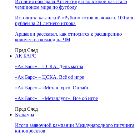
Испания обыграла Аргентину и во второй раз стала
чемпионом мира по футболу
Источник: казанский «Рубин» готов выложить 100 млн
рублей за 21-летнего игрока
Аршавин рассказал, как относится к расширению
количества команд на ЧМ
Пред
След
АК БАРС
«Ак Барс» – ЦСКА. День матча
«Ак Барс» – ЦСКА. Всё об игре
«Ак Барс» – «Металлург». Онлайн
«Ак Барс» – «Металлург». Всё об игре
Пред
След
Культура
Итоги заявочной кампании Международного питчинга
кинопроектов