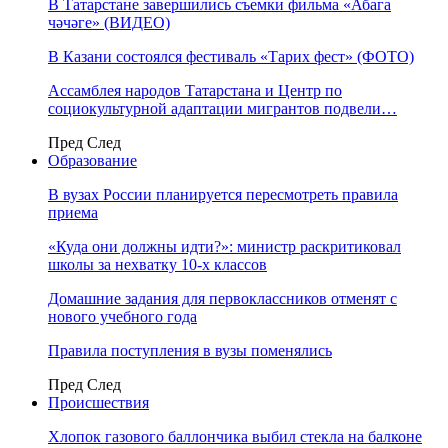
В Татарстане завершились съемки фильма «Абага
чәчәге» (ВИДЕО)
В Казани состоялся фестиваль «Тарих фест» (ФОТО)
Ассамблея народов Татарстана и Центр по
социокультурной адаптации мигрантов подвели…
Пред
След
Образование
В вузах России планируется пересмотреть правила
приема
«Куда они должны идти?»: министр раскритиковал
школы за нехватку 10-х классов
Домашние задания для первоклассников отменят с
нового учебного года
Правила поступления в вузы поменялись
Пред
След
Происшествия
Хлопок газового баллончика выбил стекла на балконе