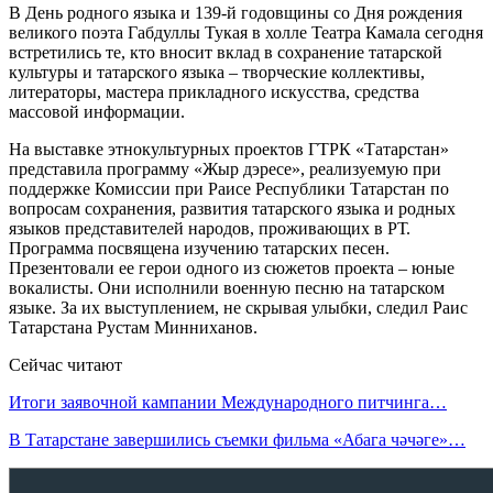
В День родного языка и 139-й годовщины со Дня рождения
великого поэта Габдуллы Тукая в холле Театра Камала сегодня
встретились те, кто вносит вклад в сохранение татарской
культуры и татарского языка – творческие коллективы,
литераторы, мастера прикладного искусства, средства
массовой информации.
На выставке этнокультурных проектов ГТРК «Татарстан»
представила программу «Жыр дэресе», реализуемую при
поддержке Комиссии при Раисе Республики Татарстан по
вопросам сохранения, развития татарского языка и родных
языков представителей народов, проживающих в РТ.
Программа посвящена изучению татарских песен.
Презентовали ее герои одного из сюжетов проекта – юные
вокалисты. Они исполнили военную песню на татарском
языке. За их выступлением, не скрывая улыбки, следил Раис
Татарстана Рустам Минниханов.
Сейчас читают
Итоги заявочной кампании Международного питчинга…
В Татарстане завершились съемки фильма «Абага чәчәге»…