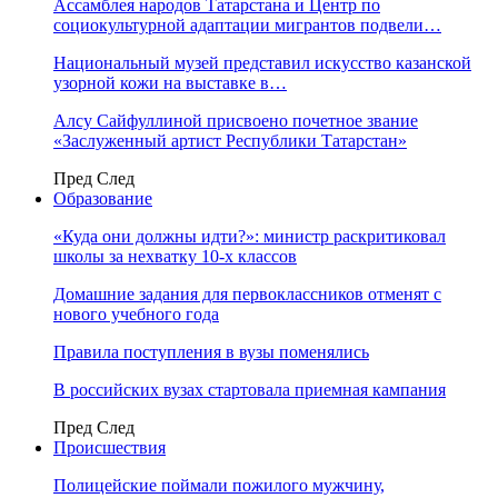
Ассамблея народов Татарстана и Центр по
социокультурной адаптации мигрантов подвели…
Национальный музей представил искусство казанской
узорной кожи на выставке в…
Алсу Сайфуллиной присвоено почетное звание
«Заслуженный артист Республики Татарстан»
Пред
След
Образование
«Куда они должны идти?»: министр раскритиковал
школы за нехватку 10-х классов
Домашние задания для первоклассников отменят с
нового учебного года
Правила поступления в вузы поменялись
В российских вузах стартовала приемная кампания
Пред
След
Происшествия
Полицейские поймали пожилого мужчину,