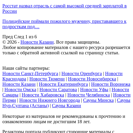
Росстат назвал отрасль с самой высокой средней зарплатой в
России
Полицейские поймали пожилого мужчину, пристававшего к
подросткам под…
Пред
След
1 из 6
© 2026 -
Новости Казани
. Все права защищены.
Любое копирование материалов с нашего ресурса разрешается
только с обратной активной ссылкой на страницу статьи.
Наши сайты партнеры:
Новости Санкт-Петербурга
|
Новости Оренбурга
|
Новости
Краснодара
|
Новости Тюмени
|
Новости Новосибирска
|
Новости Казани
|
Новости Екатеринбурга
|
Новости Воронежа
|
Новости Омска
|
Новости Саратова
|
Новости Уфы
|
Новости
Самары
|
Новости Хабаровска
|
Новости Челябинска
|
Новости
Перми
|
Новости Нижнего Новгорода
|
Сауны Минска
|
Сауны
Нур-Султана (Астаны)
|
Сауны Казани
Некоторые из материалов не рекомендованы к прочтению и
ознакомлению лицам не достигшим 18 лет.
Редакторы портала публикуют сторонние материалы с