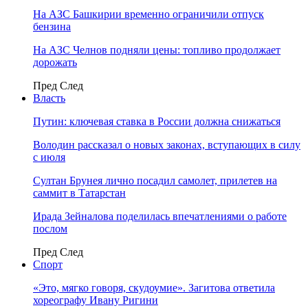
На АЗС Башкирии временно ограничили отпуск
бензина
На АЗС Челнов подняли цены: топливо продолжает
дорожать
Пред
След
Власть
Путин: ключевая ставка в России должна снижаться
Володин рассказал о новых законах, вступающих в силу
с июля
Султан Брунея лично посадил самолет, прилетев на
саммит в Татарстан
Ирада Зейналова поделилась впечатлениями о работе
послом
Пред
След
Спорт
«Это, мягко говоря, скудоумие». Загитова ответила
хореографу Ивану Ригини