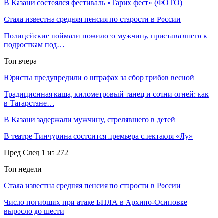
В Казани состоялся фестиваль «Тарих фест» (ФОТО)
Стала известна средняя пенсия по старости в России
Полицейские поймали пожилого мужчину, пристававшего к
подросткам под…
Топ вчера
Юристы предупредили о штрафах за сбор грибов весной
Традиционная каша, километровый танец и сотни огней: как
в Татарстане…
В Казани задержали мужчину, стрелявшего в детей
В театре Тинчурина состоится премьера спектакля «Лу»
Пред
След
1 из 272
Топ недели
Стала известна средняя пенсия по старости в России
Число погибших при атаке БПЛА в Архипо-Осиповке
выросло до шести