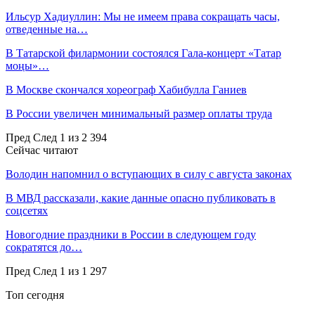
Ильсур Хадиуллин: Мы не имеем права сокращать часы,
отведенные на…
В Татарской филармонии состоялся Гала-концерт «Татар
моңы»…
В Москве скончался хореограф Хабибулла Ганиев
В России увеличен минимальный размер оплаты труда
Пред
След
1 из 2 394
Сейчас читают
Володин напомнил о вступающих в силу с августа законах
В МВД рассказали, какие данные опасно публиковать в
соцсетях
Новогодние праздники в России в следующем году
сократятся до…
Пред
След
1 из 1 297
Топ сегодня