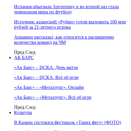
Испания обыграла Аргентину и во второй раз стала
чемпионом мира по футболу
Источник: казанский «Рубин» готов выложить 100 млн
рублей за 21-летнего игрока
Аршавин рассказал, как относится к расширению
количества команд на ЧМ
Пред
След
АК БАРС
«Ак Барс» – ЦСКА. День матча
«Ак Барс» – ЦСКА. Всё об игре
«Ак Барс» – «Металлург». Онлайн
«Ак Барс» – «Металлург». Всё об игре
Пред
След
Культура
В Казани состоялся фестиваль «Тарих фест» (ФОТО)