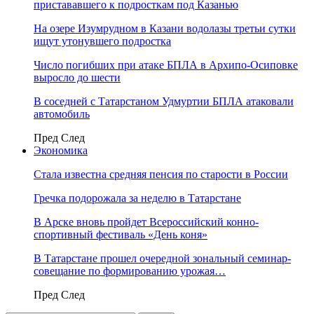
пристававшего к подросткам под Казанью
На озере Изумрудном в Казани водолазы третьи сутки
ищут утонувшего подростка
Число погибших при атаке БПЛА в Архипо-Осиповке
выросло до шести
В соседней с Татарстаном Удмуртии БПЛА атаковали
автомобиль
Пред
След
Экономика
Стала известна средняя пенсия по старости в России
Гречка подорожала за неделю в Татарстане
В Арске вновь пройдет Всероссийский конно-
спортивный фестиваль «День коня»
В Татарстане прошел очередной зональный семинар-
совещание по формированию урожая…
Пред
След