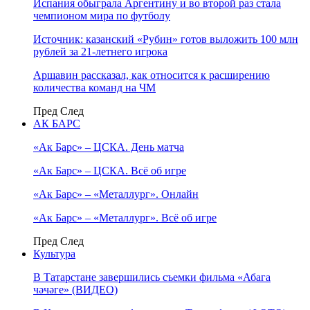
Испания обыграла Аргентину и во второй раз стала
чемпионом мира по футболу
Источник: казанский «Рубин» готов выложить 100 млн
рублей за 21-летнего игрока
Аршавин рассказал, как относится к расширению
количества команд на ЧМ
Пред
След
АК БАРС
«Ак Барс» – ЦСКА. День матча
«Ак Барс» – ЦСКА. Всё об игре
«Ак Барс» – «Металлург». Онлайн
«Ак Барс» – «Металлург». Всё об игре
Пред
След
Культура
В Татарстане завершились съемки фильма «Абага
чәчәге» (ВИДЕО)