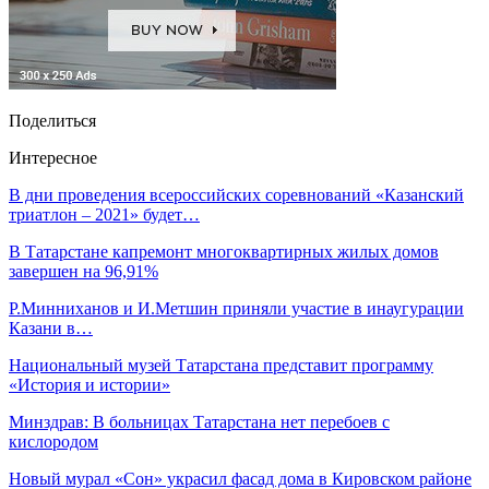
Поделиться
Интересное
В дни проведения всероссийских соревнований «Казанский
триатлон – 2021» будет…
В Татарстане капремонт многоквартирных жилых домов
завершен на 96,91%
Р.Минниханов и И.Метшин приняли участие в инаугурации
Казани в…
Национальный музей Татарстана представит программу
«История и истории»
Минздрав: В больницах Татарстана нет перебоев с
кислородом
Новый мурал «Сон» украсил фасад дома в Кировском районе