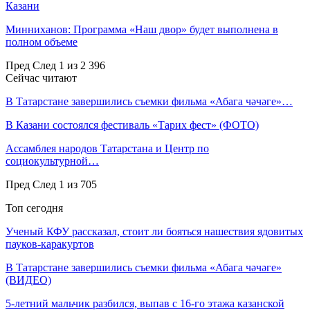
Казани
Минниханов: Программа «Наш двор» будет выполнена в
полном объеме
Пред
След
1 из 2 396
Сейчас читают
В Татарстане завершились съемки фильма «Абага чәчәге»…
В Казани состоялся фестиваль «Тарих фест» (ФОТО)
Ассамблея народов Татарстана и Центр по
социокультурной…
Пред
След
1 из 705
Топ сегодня
Ученый КФУ рассказал, стоит ли бояться нашествия ядовитых
пауков-каракуртов
В Татарстане завершились съемки фильма «Абага чәчәге»
(ВИДЕО)
5-летний мальчик разбился, выпав с 16-го этажа казанской