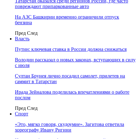
Татарстан оказался среди регионов России, где часто
повреждают припаркованные авто
На АЗС Башкирии временно ограничили отпуск
бензина
Пред
След
Власть
Путин: ключевая ставка в России должна снижаться
Володин рассказал о новых законах, вступающих в силу
с июля
Султан Брунея лично посадил самолет, прилетев на
саммит в Татарстан
Ирада Зейналова поделилась впечатлениями о работе
послом
Пред
След
Спорт
«Это, мягко говоря, скудоумие». Загитова ответила
хореографу Ивану Ригини