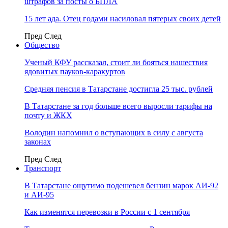
штрафов за посты о БПЛА
15 лет ада. Отец годами насиловал пятерых своих детей
Пред
След
Общество
Ученый КФУ рассказал, стоит ли бояться нашествия
ядовитых пауков-каракуртов
Средняя пенсия в Татарстане достигла 25 тыс. рублей
В Татарстане за год больше всего выросли тарифы на
почту и ЖКХ
Володин напомнил о вступающих в силу с августа
законах
Пред
След
Транспорт
В Татарстане ощутимо подешевел бензин марок АИ-92
и АИ-95
Как изменятся перевозки в России с 1 сентября