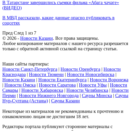
В Татарстане завершились съемки фильма «Абага чәчәге»
(ВИДЕО)
В МВД рассказали, какие данные опасно публиковать в
соцсетях
Пред
След
1 из 7
© 2026 -
Новости Казани
. Все права защищены.
Любое копирование материалов с нашего ресурса разрешается
только с обратной активной ссылкой на страницу статьи.
Наши сайты партнеры:
Новости Санкт-Петербурга
|
Новости Оренбурга
|
Новости
Краснодара
|
Новости Тюмени
|
Новости Новосибирска
|
Новости Казани
|
Новости Екатеринбурга
|
Новости Воронежа
|
Новости Омска
|
Новости Саратова
|
Новости Уфы
|
Новости
Самары
|
Новости Хабаровска
|
Новости Челябинска
|
Новости
Перми
|
Новости Нижнего Новгорода
|
Сауны Минска
|
Сауны
Нур-Султана (Астаны)
|
Сауны Казани
Некоторые из материалов не рекомендованы к прочтению и
ознакомлению лицам не достигшим 18 лет.
Редакторы портала публикуют сторонние материалы с