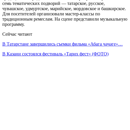
семь тематических подворий — татарское, русское,
чувашское, удмуртское, марийское, мордовское и башкирское.
Для посетителей организовали мастер-классы по
традиционным ремеслам. На сцене представили музыкальную
программу.
Сейчас читают
В Татарстане завершились съемки фильма «Абага чәчәге»…
В Казани состоялся фестиваль «Тарих фест» (ФОТО)