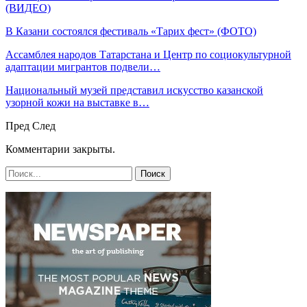
(ВИДЕО)
В Казани состоялся фестиваль «Тарих фест» (ФОТО)
Ассамблея народов Татарстана и Центр по социокультурной
адаптации мигрантов подвели…
Национальный музей представил искусство казанской
узорной кожи на выставке в…
Пред
След
Комментарии закрыты.