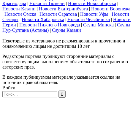
Краснодара
|
Новости Тюмени
|
Новости Новосибирска
|
Новости Казани
|
Новости Екатеринбурга
|
Новости Воронежа
|
Новости Омска
|
Новости Саратова
|
Новости Уфы
|
Новости
Самары
|
Новости Хабаровска
|
Новости Челябинска
|
Новости
Перми
|
Новости Нижнего Новгорода
|
Сауны Минска
|
Сауны
Нур-Султана (Астаны)
|
Сауны Казани
Некоторые из материалов не рекомендованы к прочтению и
ознакомлению лицам не достигшим 18 лет.
Редакторы портала публикуют сторонние материалы с
соответствующим выполнением обязательств по сохранению
авторских прав.
В каждом публикуемом материале указывается ссылка на
источник правообладателя.
Войти