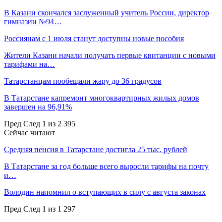
В Казани скончался заслуженный учитель России, директор
гимназии №94…
Россиянам с 1 июля станут доступны новые пособия
Жители Казани начали получать первые квитанции с новыми
тарифами на…
Татарстанцам пообещали жару до 36 градусов
В Татарстане капремонт многоквартирных жилых домов
завершен на 96,91%
Пред
След
1 из 2 395
Сейчас читают
Средняя пенсия в Татарстане достигла 25 тыс. рублей
В Татарстане за год больше всего выросли тарифы на почту
и…
Володин напомнил о вступающих в силу с августа законах
Пред
След
1 из 1 297