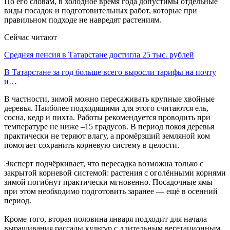
По его словам, в холодное время года допустимы отдельные
виды посадок и подготовительных работ, которые при
правильном подходе не навредят растениям.
Сейчас читают
Средняя пенсия в Татарстане достигла 25 тыс. рублей
В Татарстане за год больше всего выросли тарифы на почту
и…
В частности, зимой можно пересаживать крупные хвойные
деревья. Наиболее подходящими для этого считаются ель,
сосна, кедр и пихта. Работы рекомендуется проводить при
температуре не ниже –15 градусов. В период покоя деревья
практически не теряют влагу, а промёрзший земляной ком
помогает сохранить корневую систему в целости.
Эксперт подчёркивает, что пересадка возможна только с
закрытой корневой системой: растения с оголёнными корнями
зимой погибнут практически мгновенно. Посадочные ямы
при этом необходимо подготовить заранее — ещё в осенний
период.
Кроме того, вторая половина января подходит для начала
выращивания рассады культур с длительным вегетационным