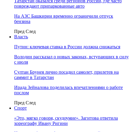
Татарстан оказался среди регионов России, где часто
повреждают припаркованные авто
На АЗС Башкирии временно ограничили отпуск
бензина
Пред
След
Власть
Путин: ключевая ставка в России должна снижаться
Володин рассказал о новых законах, вступающих в силу
с июля
Султан Брунея лично посадил самолет, прилетев на
саммит в Татарстан
Ирада Зейналова поделилась впечатлениями о работе
послом
Пред
След
Спорт
«Это, мягко говоря, скудоумие». Загитова ответила
хореографу Ивану Ригини