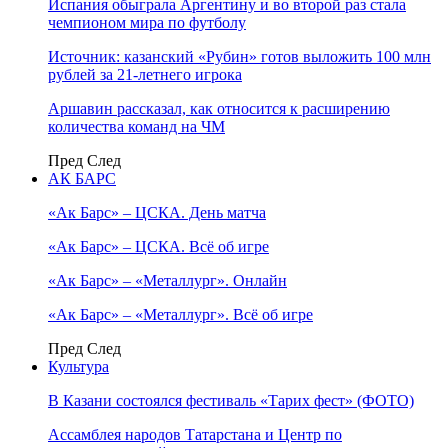
Испания обыграла Аргентину и во второй раз стала
чемпионом мира по футболу
Источник: казанский «Рубин» готов выложить 100 млн
рублей за 21-летнего игрока
Аршавин рассказал, как относится к расширению
количества команд на ЧМ
Пред
След
АК БАРС
«Ак Барс» – ЦСКА. День матча
«Ак Барс» – ЦСКА. Всё об игре
«Ак Барс» – «Металлург». Онлайн
«Ак Барс» – «Металлург». Всё об игре
Пред
След
Культура
В Казани состоялся фестиваль «Тарих фест» (ФОТО)
Ассамблея народов Татарстана и Центр по