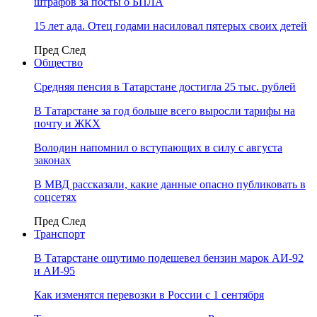
штрафов за посты о БПЛА
15 лет ада. Отец годами насиловал пятерых своих детей
Пред
След
Общество
Средняя пенсия в Татарстане достигла 25 тыс. рублей
В Татарстане за год больше всего выросли тарифы на
почту и ЖКХ
Володин напомнил о вступающих в силу с августа
законах
В МВД рассказали, какие данные опасно публиковать в
соцсетях
Пред
След
Транспорт
В Татарстане ощутимо подешевел бензин марок АИ-92
и АИ-95
Как изменятся перевозки в России с 1 сентября