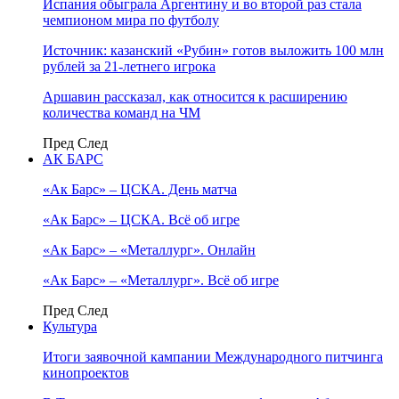
Испания обыграла Аргентину и во второй раз стала
чемпионом мира по футболу
Источник: казанский «Рубин» готов выложить 100 млн
рублей за 21-летнего игрока
Аршавин рассказал, как относится к расширению
количества команд на ЧМ
Пред
След
АК БАРС
«Ак Барс» – ЦСКА. День матча
«Ак Барс» – ЦСКА. Всё об игре
«Ак Барс» – «Металлург». Онлайн
«Ак Барс» – «Металлург». Всё об игре
Пред
След
Культура
Итоги заявочной кампании Международного питчинга
кинопроектов