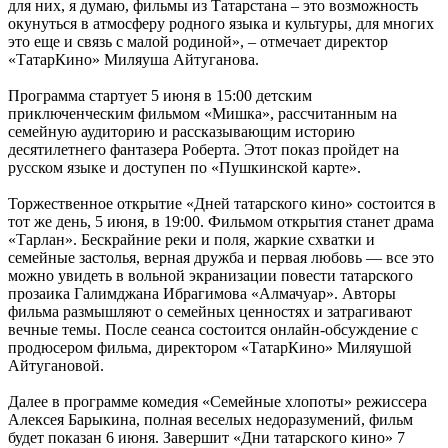
для них, я думаю, фильмы из Татарстана – это возможность
окунуться в атмосферу родного языка и культуры, для многих
это еще и связь с малой родиной», – отмечает директор
«ТатарКино» Миляуша Айтуганова.
Программа стартует 5 июня в 15:00 детским
приключенческим фильмом «Мишка», рассчитанным на
семейную аудиторию и рассказывающим историю
десятилетнего фантазера Роберта. Этот показ пройдет на
русском языке и доступен по «Пушкинской карте».
Торжественное открытие «Дней татарского кино» состоится в
тот же день, 5 июня, в 19:00. Фильмом открытия станет драма
«Тарлан». Бескрайние реки и поля, жаркие схватки и
семейные застолья, верная дружба и первая любовь — все это
можно увидеть в вольной экранизации повести татарского
прозаика Галимджана Ибрагимова «Алмачуар». Авторы
фильма размышляют о семейных ценностях и затрагивают
вечные темы. После сеанса состоится онлайн-обсуждение с
продюсером фильма, директором «ТатарКино» Миляушой
Айтугановой.
Далее в программе комедия «Семейные хлопоты» режиссера
Алексея Барыкина, полная веселых недоразумений, фильм
будет показан 6 июня. Завершит «Дни татарского кино» 7