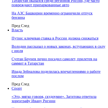
Татарстан оказался среди регионов России, где часто
повреждают припаркованные авто
На АЗС Башкирии временно ограничили отпуск
бензина
Пред
След
Власть
Путин: ключевая ставка в России должна снижаться
Володин рассказал о новых законах, вступающих в силу
с июля
Султан Брунея лично посадил самолет, прилетев на
саммит в Татарстан
Ирада Зейналова поделилась впечатлениями о работе
послом
Пред
След
Спорт
«Это, мягко говоря, скудоумие». Загитова ответила
хореографу Ивану Ригини