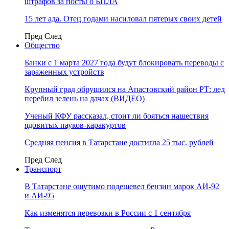
штрафов за посты о БПЛА
15 лет ада. Отец годами насиловал пятерых своих детей
Пред
След
Общество
Банки с 1 марта 2027 года будут блокировать переводы с
зараженных устройств
Крупный град обрушился на Апастовский район РТ: лед
перебил зелень на дачах (ВИДЕО)
Ученый КФУ рассказал, стоит ли бояться нашествия
ядовитых пауков-каракуртов
Средняя пенсия в Татарстане достигла 25 тыс. рублей
Пред
След
Транспорт
В Татарстане ощутимо подешевел бензин марок АИ-92
и АИ-95
Как изменятся перевозки в России с 1 сентября