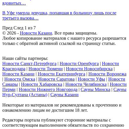
ядовитых…
В Уфе умерла девушка, попавшая в больницу лишь после
третьего вызова…
Пред
След
1 из 7
© 2026 -
Новости Казани
. Все права защищены.
Любое копирование материалов с нашего ресурса разрешается
только с обратной активной ссылкой на страницу статьи.
Наши сайты партнеры:
Новости Санкт-Петербурга
|
Новости Оренбурга
|
Новости
Краснодара
|
Новости Тюмени
|
Новости Новосибирска
|
Новости Казани
|
Новости Екатеринбурга
|
Новости Воронежа
|
Новости Омска
|
Новости Саратова
|
Новости Уфы
|
Новости
Самары
|
Новости Хабаровска
|
Новости Челябинска
|
Новости
Перми
|
Новости Нижнего Новгорода
|
Сауны Минска
|
Сауны
Нур-Султана (Астаны)
|
Сауны Казани
Некоторые из материалов не рекомендованы к прочтению и
ознакомлению лицам не достигшим 18 лет.
Редакторы портала публикуют сторонние материалы с
соответствующим выполнением обязательств по сохранению