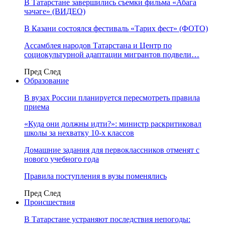
В Татарстане завершились съемки фильма «Абага
чәчәге» (ВИДЕО)
В Казани состоялся фестиваль «Тарих фест» (ФОТО)
Ассамблея народов Татарстана и Центр по
социокультурной адаптации мигрантов подвели…
Пред
След
Образование
В вузах России планируется пересмотреть правила
приема
«Куда они должны идти?»: министр раскритиковал
школы за нехватку 10-х классов
Домашние задания для первоклассников отменят с
нового учебного года
Правила поступления в вузы поменялись
Пред
След
Происшествия
В Татарстане устраняют последствия непогоды: