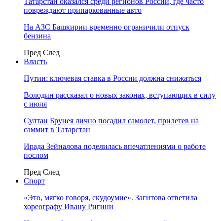
Татарстан оказался среди регионов России, где часто
повреждают припаркованные авто
На АЗС Башкирии временно ограничили отпуск
бензина
Пред
След
Власть
Путин: ключевая ставка в России должна снижаться
Володин рассказал о новых законах, вступающих в силу
с июля
Султан Брунея лично посадил самолет, прилетев на
саммит в Татарстан
Ирада Зейналова поделилась впечатлениями о работе
послом
Пред
След
Спорт
«Это, мягко говоря, скудоумие». Загитова ответила
хореографу Ивану Ригини