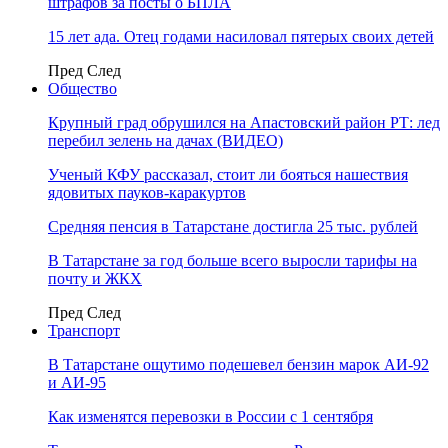
штрафов за посты о БПЛА
15 лет ада. Отец годами насиловал пятерых своих детей
Пред
След
Общество
Крупный град обрушился на Апастовский район РТ: лед
перебил зелень на дачах (ВИДЕО)
Ученый КФУ рассказал, стоит ли бояться нашествия
ядовитых пауков-каракуртов
Средняя пенсия в Татарстане достигла 25 тыс. рублей
В Татарстане за год больше всего выросли тарифы на
почту и ЖКХ
Пред
След
Транспорт
В Татарстане ощутимо подешевел бензин марок АИ-92
и АИ-95
Как изменятся перевозки в России с 1 сентября