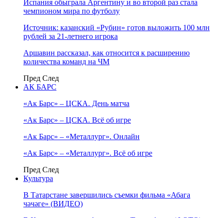
Испания обыграла Аргентину и во второй раз стала
чемпионом мира по футболу
Источник: казанский «Рубин» готов выложить 100 млн
рублей за 21-летнего игрока
Аршавин рассказал, как относится к расширению
количества команд на ЧМ
Пред
След
АК БАРС
«Ак Барс» – ЦСКА. День матча
«Ак Барс» – ЦСКА. Всё об игре
«Ак Барс» – «Металлург». Онлайн
«Ак Барс» – «Металлург». Всё об игре
Пред
След
Культура
В Татарстане завершились съемки фильма «Абага
чәчәге» (ВИДЕО)