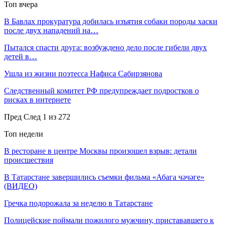
Топ вчера
В Бавлах прокуратура добилась изъятия собаки породы хаски
после двух нападений на…
Пытался спасти друга: возбуждено дело после гибели двух
детей в…
Ушла из жизни поэтесса Нафиса Сабирзянова
Следственный комитет РФ предупреждает подростков о
рисках в интернете
Пред
След
1 из 272
Топ недели
В ресторане в центре Москвы произошел взрыв: детали
происшествия
В Татарстане завершились съемки фильма «Абага чәчәге»
(ВИДЕО)
Гречка подорожала за неделю в Татарстане
Полицейские поймали пожилого мужчину, пристававшего к