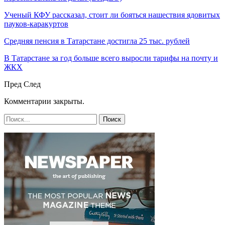
Ученый КФУ рассказал, стоит ли бояться нашествия ядовитых
пауков-каракуртов
Средняя пенсия в Татарстане достигла 25 тыс. рублей
В Татарстане за год больше всего выросли тарифы на почту и
ЖКХ
Пред
След
Комментарии закрыты.