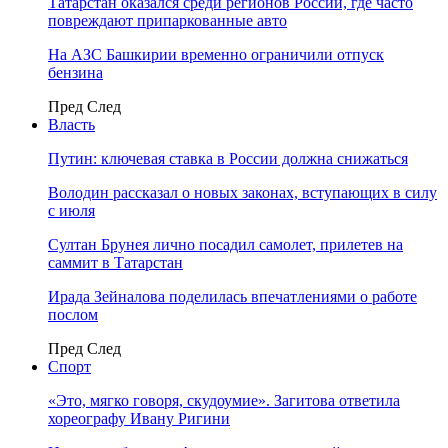
Татарстан оказался среди регионов России, где часто
повреждают припаркованные авто
На АЗС Башкирии временно ограничили отпуск
бензина
Пред
След
Власть
Путин: ключевая ставка в России должна снижаться
Володин рассказал о новых законах, вступающих в силу
с июля
Султан Брунея лично посадил самолет, прилетев на
саммит в Татарстан
Ирада Зейналова поделилась впечатлениями о работе
послом
Пред
След
Спорт
«Это, мягко говоря, скудоумие». Загитова ответила
хореографу Ивану Ригини