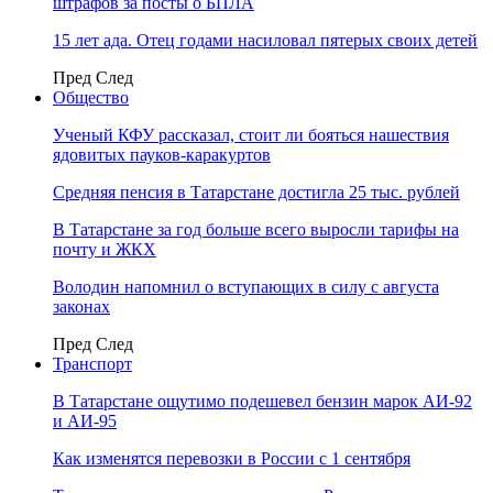
штрафов за посты о БПЛА
15 лет ада. Отец годами насиловал пятерых своих детей
Пред
След
Общество
Ученый КФУ рассказал, стоит ли бояться нашествия
ядовитых пауков-каракуртов
Средняя пенсия в Татарстане достигла 25 тыс. рублей
В Татарстане за год больше всего выросли тарифы на
почту и ЖКХ
Володин напомнил о вступающих в силу с августа
законах
Пред
След
Транспорт
В Татарстане ощутимо подешевел бензин марок АИ-92
и АИ-95
Как изменятся перевозки в России с 1 сентября