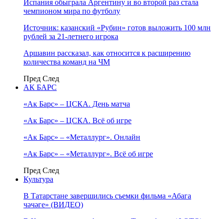
Испания обыграла Аргентину и во второй раз стала
чемпионом мира по футболу
Источник: казанский «Рубин» готов выложить 100 млн
рублей за 21-летнего игрока
Аршавин рассказал, как относится к расширению
количества команд на ЧМ
Пред
След
АК БАРС
«Ак Барс» – ЦСКА. День матча
«Ак Барс» – ЦСКА. Всё об игре
«Ак Барс» – «Металлург». Онлайн
«Ак Барс» – «Металлург». Всё об игре
Пред
След
Культура
В Татарстане завершились съемки фильма «Абага
чәчәге» (ВИДЕО)