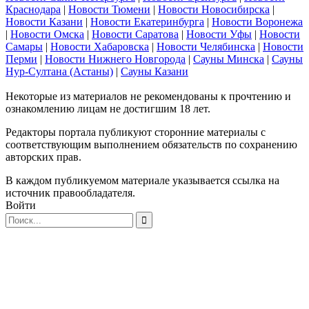
Краснодара
|
Новости Тюмени
|
Новости Новосибирска
|
Новости Казани
|
Новости Екатеринбурга
|
Новости Воронежа
|
Новости Омска
|
Новости Саратова
|
Новости Уфы
|
Новости
Самары
|
Новости Хабаровска
|
Новости Челябинска
|
Новости
Перми
|
Новости Нижнего Новгорода
|
Сауны Минска
|
Сауны
Нур-Султана (Астаны)
|
Сауны Казани
Некоторые из материалов не рекомендованы к прочтению и
ознакомлению лицам не достигшим 18 лет.
Редакторы портала публикуют сторонние материалы с
соответствующим выполнением обязательств по сохранению
авторских прав.
В каждом публикуемом материале указывается ссылка на
источник правообладателя.
Войти