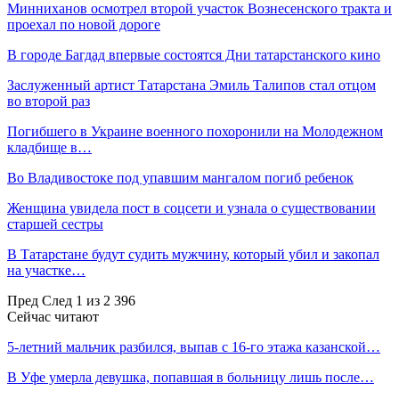
Минниханов осмотрел второй участок Вознесенского тракта и
проехал по новой дороге
В городе Багдад впервые состоятся Дни татарстанского кино
Заслуженный артист Татарстана Эмиль Талипов стал отцом
во второй раз
Погибшего в Украине военного похоронили на Молодежном
кладбище в…
Во Владивостоке под упавшим мангалом погиб ребенок
Женщина увидела пост в соцсети и узнала о существовании
старшей сестры
В Татарстане будут судить мужчину, который убил и закопал
на участке…
Пред
След
1 из 2 396
Сейчас читают
5-летний мальчик разбился, выпав с 16-го этажа казанской…
В Уфе умерла девушка, попавшая в больницу лишь после…