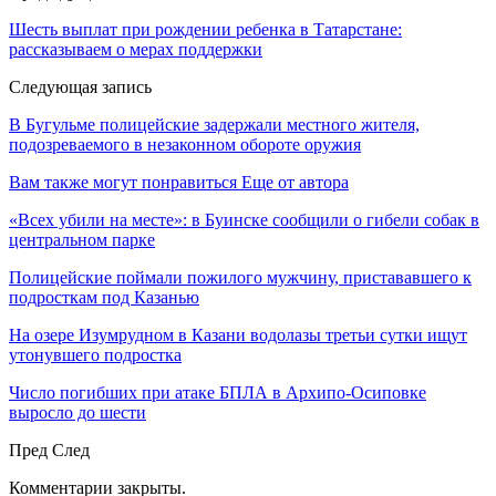
Шесть выплат при рождении ребенка в Татарстане:
рассказываем о мерах поддержки
Следующая запись
В Бугульме полицейские задержали местного жителя,
подозреваемого в незаконном обороте оружия
Вам также могут понравиться
Еще от автора
«Всех убили на месте»: в Буинске сообщили о гибели собак в
центральном парке
Полицейские поймали пожилого мужчину, пристававшего к
подросткам под Казанью
На озере Изумрудном в Казани водолазы третьи сутки ищут
утонувшего подростка
Число погибших при атаке БПЛА в Архипо-Осиповке
выросло до шести
Пред
След
Комментарии закрыты.