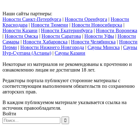
Наши сайты партнеры:
Новости Санкт-Петербурга
|
Новости Оренбурга
|
Новости
Краснодара
|
Новости Тюмени
|
Новости Новосибирска
|
Новости Казани
|
Новости Екатеринбурга
|
Новости Воронежа
|
Новости Омска
|
Новости Саратова
|
Новости Уфы
|
Новости
Самары
|
Новости Хабаровска
|
Новости Челябинска
|
Новости
Перми
|
Новости Нижнего Новгорода
|
Сауны Минска
|
Сауны
Нур-Султана (Астаны)
|
Сауны Казани
Некоторые из материалов не рекомендованы к прочтению и
ознакомлению лицам не достигшим 18 лет.
Редакторы портала публикуют сторонние материалы с
соответствующим выполнением обязательств по сохранению
авторских прав.
В каждом публикуемом материале указывается ссылка на
источник правообладателя.
Войти