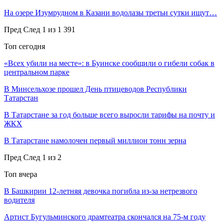
На озере Изумрудном в Казани водолазы третьи сутки ищут…
Пред
След
1 из 1 391
Топ сегодня
«Всех убили на месте»: в Буинске сообщили о гибели собак в
центральном парке
В Минсельхозе прошел День птицеводов Республики
Татарстан
В Татарстане за год больше всего выросли тарифы на почту и
ЖКХ
В Татарстане намолочен первый миллион тонн зерна
Пред
След
1 из 2
Топ вчера
В Башкирии 12-летняя девочка погибла из-за нетрезвого
водителя
Артист Бугульминского драмтеатра скончался на 75-м году