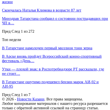
жизни
Скончалась Наталья Климова в возрасте 87 лет
Минздрав Татарстана сообщил о состоянии пострадавших при
ЧП в…
Пред
След
1 из 272
Топ недели
В Татарстане намолочен первый миллион тонн зерна
В Арске вновь пройдет Всероссийский конно-спортивный
фестиваль «День…
Утки — плохой знак: в Роспотребнадзоре РТ рассказали, где
не стоит…
В Татарстане ощутимо подешевел бензин марок АИ-92 и
АИ-95
Пред
След
1 из 7
© 2026 -
Новости Казани
. Все права защищены.
Любое копирование материалов с нашего ресурса разрешается
только с обратной активной ссылкой на страницу статьи.