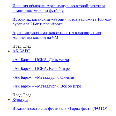
Испания обыграла Аргентину и во второй раз стала
чемпионом мира по футболу
Источник: казанский «Рубин» готов выложить 100 млн
рублей за 21-летнего игрока
Аршавин рассказал, как относится к расширению
количества команд на ЧМ
Пред
След
АК БАРС
«Ак Барс» – ЦСКА. День матча
«Ак Барс» – ЦСКА. Всё об игре
«Ак Барс» – «Металлург». Онлайн
«Ак Барс» – «Металлург». Всё об игре
Пред
След
Культура
В Казани состоялся фестиваль «Тарих фест» (ФОТО)