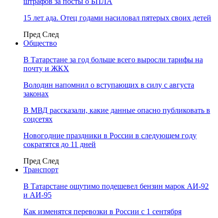
штрафов за посты о БПЛА
15 лет ада. Отец годами насиловал пятерых своих детей
Пред
След
Общество
В Татарстане за год больше всего выросли тарифы на
почту и ЖКХ
Володин напомнил о вступающих в силу с августа
законах
В МВД рассказали, какие данные опасно публиковать в
соцсетях
Новогодние праздники в России в следующем году
сократятся до 11 дней
Пред
След
Транспорт
В Татарстане ощутимо подешевел бензин марок АИ-92
и АИ-95
Как изменятся перевозки в России с 1 сентября