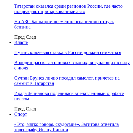
Татарстан оказался среди регионов России, где часто
повреждают припаркованные авто
На АЗС Башкирии временно ограничили отпуск
бензина
Пред
След
Власть
Путин: ключевая ставка в России должна снижаться
Володин рассказал о новых законах, вступающих в силу
с июля
Султан Брунея лично посадил самолет, прилетев на
саммит в Татарстан
Ирада Зейналова поделилась впечатлениями о работе
послом
Пред
След
Спорт
«Это, мягко говоря, скудоумие». Загитова ответила
хореографу Ивану Ригини