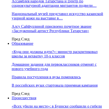
Ассамблея народов Татарстана и Центр по
социокультурной адаптации мигрантов подвели…
Национальный музей представил искусство казанской
узорной кожи на выставке в…
Алсу Сайфуллиной присвоено почетное звание
«Заслуженный артист Республики Татарстан»
Пред
След
Образование
«Куда они должны идти?»: министр раскритиковал
школы за нехватку 10-х классов
Домашние задания для первоклассников отменят с
нового учебного года
Правила поступления в вузы поменялись
В российских вузах стартовала приемная кампания
Пред
След
Происшествия
«Всех убили на месте»: в Буинске сообщили о гибели