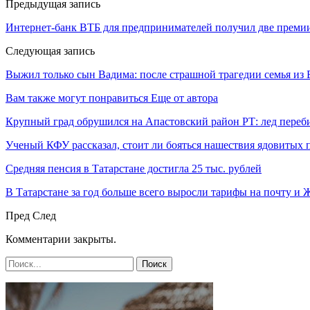
Предыдущая запись
Интернет-банк ВТБ для предпринимателей получил две преми
Следующая запись
Выжил только сын Вадима: после страшной трагедии семья из
Вам также могут понравиться
Еще от автора
Крупный град обрушился на Апастовский район РТ: лед переб
Ученый КФУ рассказал, стоит ли бояться нашествия ядовитых 
Средняя пенсия в Татарстане достигла 25 тыс. рублей
В Татарстане за год больше всего выросли тарифы на почту и
Пред
След
Комментарии закрыты.