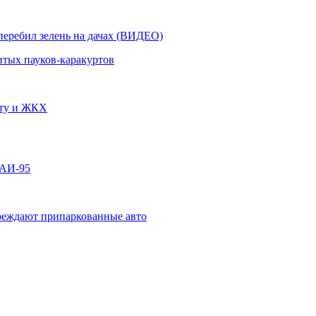
перебил зелень на дачах (ВИДЕО)
итых пауков-каракуртов
чту и ЖКХ
 АИ-95
овреждают припаркованные авто