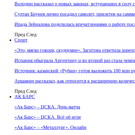
Володин рассказал о новых законах, вступающих в силу 
Султан Брунея лично посадил самолет, прилетев на самми
Ирада Зейналова поделилась впечатлениями о работе по
Пред
След
Спорт
«Это, мягко говоря, скудоумие». Загитова ответила хоре
Испания обыграла Аргентину и во второй раз стала чем
Источник: казанский «Рубин» готов выложить 100 млн ру
Аршавин рассказал, как относится к расширению количе
Пред
След
АК БАРС
«Ак Барс» – ЦСКА. День матча
«Ак Барс» – ЦСКА. Всё об игре
«Ак Барс» – «Металлург». Онлайн