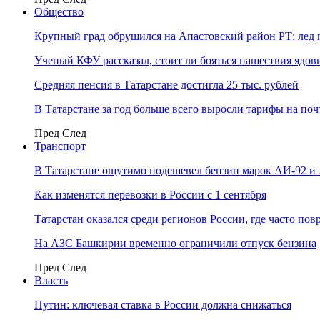
Общество
Крупный град обрушился на Апастовский район РТ: лед 
Ученый КФУ рассказал, стоит ли бояться нашествия ядов
Средняя пенсия в Татарстане достигла 25 тыс. рублей
В Татарстане за год больше всего выросли тарифы на по
Пред
След
Транспорт
В Татарстане ощутимо подешевел бензин марок АИ-92 и
Как изменятся перевозки в России с 1 сентября
Татарстан оказался среди регионов России, где часто п
На АЗС Башкирии временно ограничили отпуск бензина
Пред
След
Власть
Путин: ключевая ставка в России должна снижаться