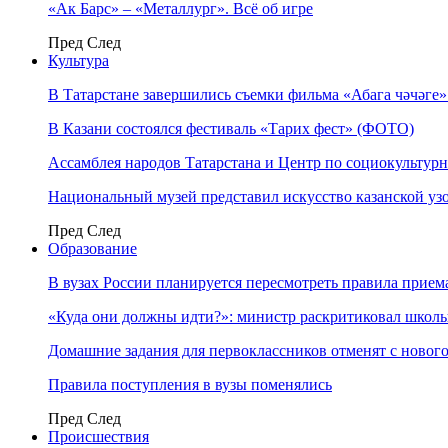
«Ак Барс» – «Металлург». Всё об игре
Пред
След
Культура
В Татарстане завершились съемки фильма «Абага чәчәге
В Казани состоялся фестиваль «Тарих фест» (ФОТО)
Ассамблея народов Татарстана и Центр по социокульту
Национальный музей представил искусство казанской уз
Пред
След
Образование
В вузах России планируется пересмотреть правила прием
«Куда они должны идти?»: министр раскритиковал школы 
Домашние задания для первоклассников отменят с нового
Правила поступления в вузы поменялись
Пред
След
Происшествия