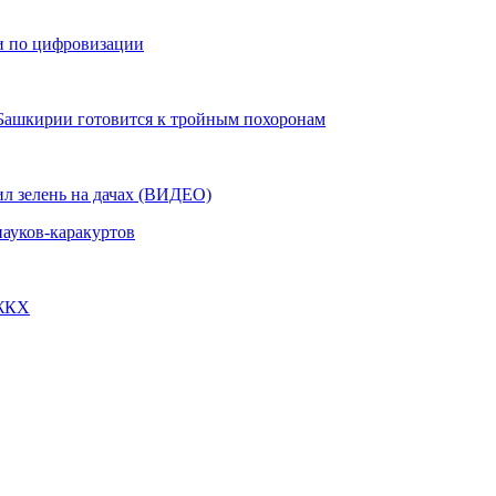
и по цифровизации
 Башкирии готовится к тройным похоронам
ил зелень на дачах (ВИДЕО)
пауков-каракуртов
 ЖКХ