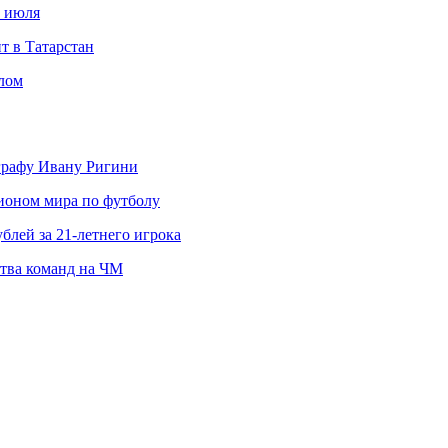
с июля
т в Татарстан
слом
ографу Ивану Ригини
пионом мира по футболу
блей за 21-летнего игрока
ства команд на ЧМ