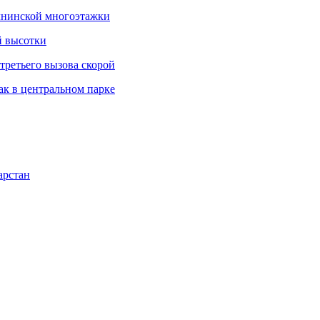
елнинской многоэтажки
й высотки
третьего вызова скорой
ак в центральном парке
арстан