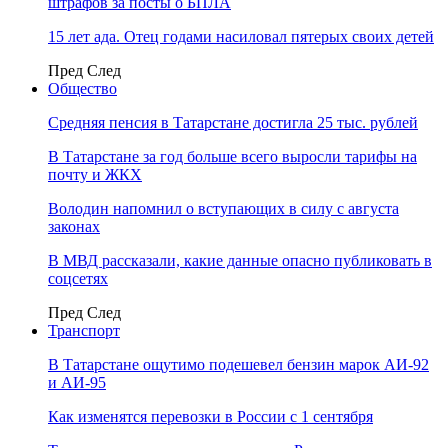
штрафов за посты о БПЛА
15 лет ада. Отец годами насиловал пятерых своих детей
Пред
След
Общество
Средняя пенсия в Татарстане достигла 25 тыс. рублей
В Татарстане за год больше всего выросли тарифы на
почту и ЖКХ
Володин напомнил о вступающих в силу с августа
законах
В МВД рассказали, какие данные опасно публиковать в
соцсетях
Пред
След
Транспорт
В Татарстане ощутимо подешевел бензин марок АИ-92
и АИ-95
Как изменятся перевозки в России с 1 сентября