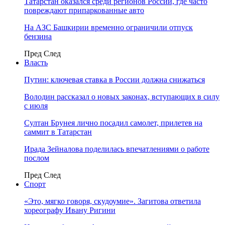
Татарстан оказался среди регионов России, где часто
повреждают припаркованные авто
На АЗС Башкирии временно ограничили отпуск
бензина
Пред
След
Власть
Путин: ключевая ставка в России должна снижаться
Володин рассказал о новых законах, вступающих в силу
с июля
Султан Брунея лично посадил самолет, прилетев на
саммит в Татарстан
Ирада Зейналова поделилась впечатлениями о работе
послом
Пред
След
Спорт
«Это, мягко говоря, скудоумие». Загитова ответила
хореографу Ивану Ригини