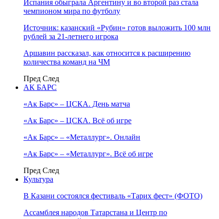
Испания обыграла Аргентину и во второй раз стала
чемпионом мира по футболу
Источник: казанский «Рубин» готов выложить 100 млн
рублей за 21-летнего игрока
Аршавин рассказал, как относится к расширению
количества команд на ЧМ
Пред
След
АК БАРС
«Ак Барс» – ЦСКА. День матча
«Ак Барс» – ЦСКА. Всё об игре
«Ак Барс» – «Металлург». Онлайн
«Ак Барс» – «Металлург». Всё об игре
Пред
След
Культура
В Казани состоялся фестиваль «Тарих фест» (ФОТО)
Ассамблея народов Татарстана и Центр по