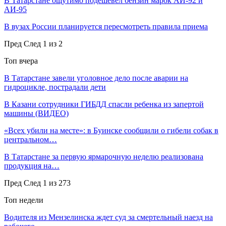
В Татарстане ощутимо подешевел бензин марок АИ-92 и
АИ-95
В вузах России планируется пересмотреть правила приема
Пред
След
1 из 2
Топ вчера
В Татарстане завели уголовное дело после аварии на
гидроцикле, пострадали дети
В Казани сотрудники ГИБДД спасли ребенка из запертой
машины (ВИДЕО)
«Всех убили на месте»: в Буинске сообщили о гибели собак в
центральном…
В Татарстане за первую ярмарочную неделю реализована
продукция на…
Пред
След
1 из 273
Топ недели
Водителя из Мензелинска ждет суд за смертельный наезд на