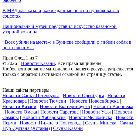
рабочего
В МВД рассказали, какие данные опасно публиковать в
соцсетях
Национальный музей представил искусство казанской
узорной кожи на…
«Всех убили на месте»: в Буинске сообщили о гибели собак в
центральном…
Пред
След
1 из 7
© 2026 -
Новости Казани
. Все права защищены.
Любое копирование материалов с нашего ресурса разрешается
только с обратной активной ссылкой на страницу статьи.
Наши сайты партнеры:
Новости Санкт-Петербурга
|
Новости Оренбурга
|
Новости
Краснодара
|
Новости Тюмени
|
Новости Новосибирска
|
Новости Казани
|
Новости Екатеринбурга
|
Новости Воронежа
|
Новости Омска
|
Новости Саратова
|
Новости Уфы
|
Новости
Самары
|
Новости Хабаровска
|
Новости Челябинска
|
Новости
Перми
|
Новости Нижнего Новгорода
|
Сауны Минска
|
Сауны
Нур-Султана (Астаны)
|
Сауны Казани