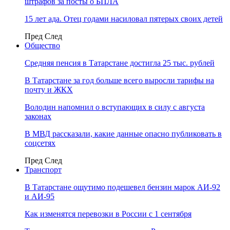
штрафов за посты о БПЛА
15 лет ада. Отец годами насиловал пятерых своих детей
Пред
След
Общество
Средняя пенсия в Татарстане достигла 25 тыс. рублей
В Татарстане за год больше всего выросли тарифы на
почту и ЖКХ
Володин напомнил о вступающих в силу с августа
законах
В МВД рассказали, какие данные опасно публиковать в
соцсетях
Пред
След
Транспорт
В Татарстане ощутимо подешевел бензин марок АИ-92
и АИ-95
Как изменятся перевозки в России с 1 сентября