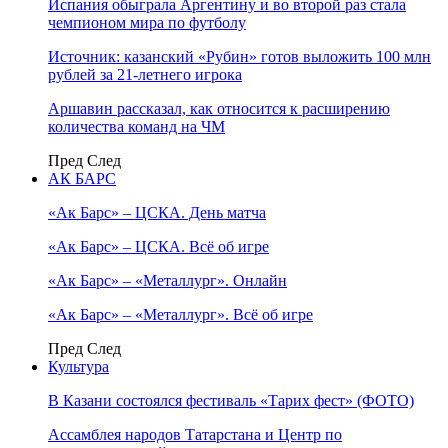
Испания обыграла Аргентину и во второй раз стала
чемпионом мира по футболу
Источник: казанский «Рубин» готов выложить 100 млн
рублей за 21-летнего игрока
Аршавин рассказал, как относится к расширению
количества команд на ЧМ
Пред
След
АК БАРС
«Ак Барс» – ЦСКА. День матча
«Ак Барс» – ЦСКА. Всё об игре
«Ак Барс» – «Металлург». Онлайн
«Ак Барс» – «Металлург». Всё об игре
Пред
След
Культура
В Казани состоялся фестиваль «Тарих фест» (ФОТО)
Ассамблея народов Татарстана и Центр по