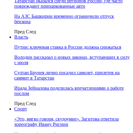
Татарстан оказался среди регионов России, где часто
повреждают припаркованные авто
На АЗС Башкирии временно ограничили отпуск
бензина
Пред
След
Власть
Путин: ключевая ставка в России должна снижаться
Володин рассказал о новых законах, вступающих в силу
с июля
Султан Брунея лично посадил самолет, прилетев на
саммит в Татарстан
Ирада Зейналова поделилась впечатлениями о работе
послом
Пред
След
Спорт
«Это, мягко говоря, скудоумие». Загитова ответила
хореографу Ивану Ригини