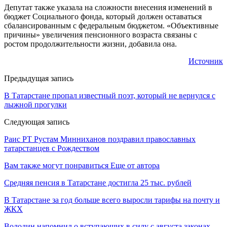
Депутат также указала на сложности внесения изменений в
бюджет Социального фонда, который должен оставаться
сбалансированным с федеральным бюджетом. «Объективные
причины» увеличения пенсионного возраста связаны с
ростом продолжительности жизни, добавила она.
Источник
Предыдущая запись
В Татарстане пропал известный поэт, который не вернулся с
лыжной прогулки
Следующая запись
Раис РТ Рустам Минниханов поздравил православных
татарстанцев с Рождеством
Вам также могут понравиться
Еще от автора
Средняя пенсия в Татарстане достигла 25 тыс. рублей
В Татарстане за год больше всего выросли тарифы на почту и
ЖКХ
Володин напомнил о вступающих в силу с августа законах