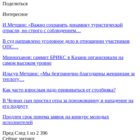
Поделиться
Интересное
И.Метшин: «Важно сохранять динамику туристической
отрасли, но строго с соблюдением…
В суд направлено уголовное дело в отношении участников
ОПС…
Минниханов: саммит БРИКС в Казани организовали на
самом высоком уровне
Ильсур Метшин: «Мы безгранично благодарны женщинам за
теплоту…
Как часто взрослым надо прививаться от столбняка?
В Челнах сын простил отца за поножовщину и нападение на
его подругу
Продлен срок приема заявок на конкурс молодых
исполнителей
Пред
След
1 из 2 396
Сейчас читают