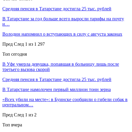
Средняя пенсия в Татарстане достигла 25 тыс. рублей
В Татарстане за год больше всего выросли тарифы на почту
и…
Володин напомнил о вступающих в силу с августа законах
Пред
След
1 из 1 297
Топ сегодня
В Уфе умерла девушка, попавшая в больницу лишь после
третьего вызова скорой
Средняя пенсия в Татарстане достигла 25 тыс. рублей
В Татарстане намолочен первый миллион тонн зерна
«Всех убили на месте»: в Буинске сообщили о гибели собак в
центральном…
Пред
След
1 из 2
Топ вчера