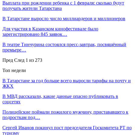
Выплата при рождении ребенка с 1 февраля: сколько будут
получать жители Татарстана
В Татарстане выросло число миллиардеров и миллионеров
Для участия в Казанском кинофестивале было
зарегистрировано 845 заявок…
В театре Тинчурина состоялся пресс-завтрак, посвящённый
премьере…
Пред
След
1 из 273
Топ недели
В Татарстане за год больше всего выросли тарифы на почту и
ЖКХ
В МВД рассказали, какие данные опасно публиковать в
соцсетях
Полицейские поймали пожилого мужчину, пристававшего к
подросткам под…
Сергей Иванов покинул пост председателя Госкомитета РТ по
туризму