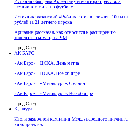
Испания обыграла Аргентину и во второй раз стала
чемпионом мира по футболу
Источник: казанский «Рубин» готов выложить 100 млн
рублей за 21-летнего игрока
Аршавин рассказал, как относится к расширению
количества команд на ЧМ
Пред
След
АК БАРС
«Ак Барс» – ЦСКА. День матча
«Ак Барс» – ЦСКА. Всё об игре
«Ак Барс» – «Металлург». Онлайн
«Ак Барс» – «Металлург». Всё об игре
Пред
След
Культура
Итоги заявочной кампании Международного питчинга
кинопроектов