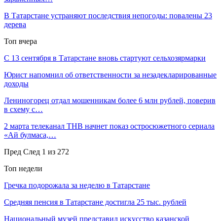
В Татарстане устраняют последствия непогоды: повалены 23
дерева
Топ вчера
С 13 сентября в Татарстане вновь стартуют сельхозярмарки
Юрист напомнил об ответственности за незадекларированные
доходы
Лениногорец отдал мошенникам более 6 млн рублей, поверив
в схему с…
2 марта телеканал ТНВ начнет показ остросюжетного сериала
«Ай булмаса,…
Пред
След
1 из 272
Топ недели
Гречка подорожала за неделю в Татарстане
Средняя пенсия в Татарстане достигла 25 тыс. рублей
Национальный музей представил искусство казанской