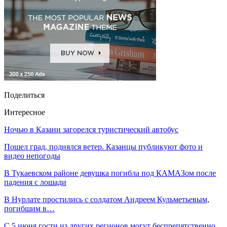
Поделиться
Интересное
Ночью в Казани загорелся туристический автобус
Пошел град, поднялся ветер. Казанцы публикуют фото и
видео непогоды
В Тукаевском районе девушка погибла под КАМАЗом после
падения с лошади
В Нурлате простились с солдатом Андреем Кульметьевым,
погибшим в…
С 5 июня гости из других регионов могут беспрепятственно