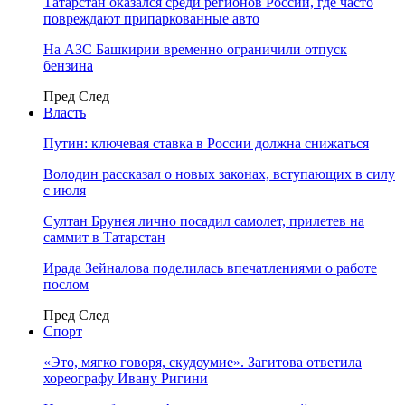
Татарстан оказался среди регионов России, где часто
повреждают припаркованные авто
На АЗС Башкирии временно ограничили отпуск
бензина
Пред
След
Власть
Путин: ключевая ставка в России должна снижаться
Володин рассказал о новых законах, вступающих в силу
с июля
Султан Брунея лично посадил самолет, прилетев на
саммит в Татарстан
Ирада Зейналова поделилась впечатлениями о работе
послом
Пред
След
Спорт
«Это, мягко говоря, скудоумие». Загитова ответила
хореографу Ивану Ригини