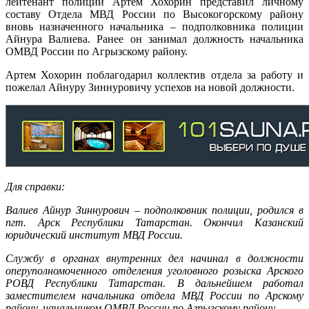
лейтенант полиции Артем Хохорин представил личному
составу Отдела МВД России по Высокогорскому району
вновь назначенного начальника – подполковника полиции
Айнура Валиева. Ранее он занимал должность начальника
ОМВД России по Агрызскому району.
Артем Хохорин поблагодарил коллектив отдела за работу и
пожелал Айнуру Зиннуровичу успехов на новой должности.
Для справки:
Валиев Айнур Зиннурович –
подполковник полиции, родился в
пгт. Арск Республики Татарстан.
Окончил Казанский
юридический институт МВД России.
Службу в органах внутренних дел начинал в должности
оперуполномоченного отделения уголовного розыска Арского
РОВД Республики Татарстан. В дальнейшем работал
заместителем начальника отдела МВД России по Арскому
району, начальником ОМВД России по Агрызскому району.