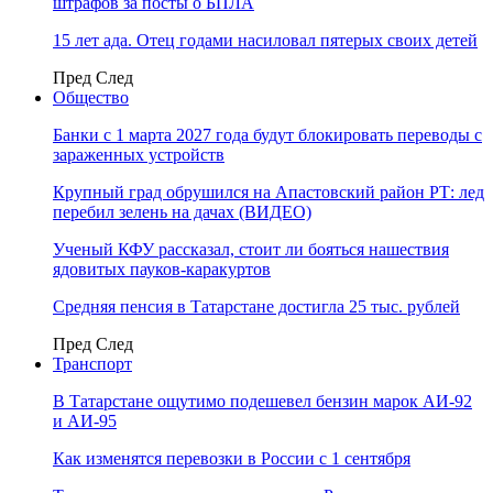
штрафов за посты о БПЛА
15 лет ада. Отец годами насиловал пятерых своих детей
Пред
След
Общество
Банки с 1 марта 2027 года будут блокировать переводы с
зараженных устройств
Крупный град обрушился на Апастовский район РТ: лед
перебил зелень на дачах (ВИДЕО)
Ученый КФУ рассказал, стоит ли бояться нашествия
ядовитых пауков-каракуртов
Средняя пенсия в Татарстане достигла 25 тыс. рублей
Пред
След
Транспорт
В Татарстане ощутимо подешевел бензин марок АИ-92
и АИ-95
Как изменятся перевозки в России с 1 сентября