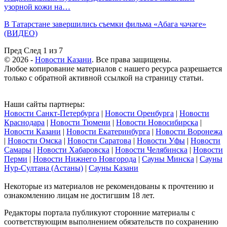
узорной кожи на…
В Татарстане завершились съемки фильма «Абага чәчәге»
(ВИДЕО)
Пред
След
1 из 7
© 2026 -
Новости Казани
. Все права защищены.
Любое копирование материалов с нашего ресурса разрешается
только с обратной активной ссылкой на страницу статьи.
Наши сайты партнеры:
Новости Санкт-Петербурга
|
Новости Оренбурга
|
Новости
Краснодара
|
Новости Тюмени
|
Новости Новосибирска
|
Новости Казани
|
Новости Екатеринбурга
|
Новости Воронежа
|
Новости Омска
|
Новости Саратова
|
Новости Уфы
|
Новости
Самары
|
Новости Хабаровска
|
Новости Челябинска
|
Новости
Перми
|
Новости Нижнего Новгорода
|
Сауны Минска
|
Сауны
Нур-Султана (Астаны)
|
Сауны Казани
Некоторые из материалов не рекомендованы к прочтению и
ознакомлению лицам не достигшим 18 лет.
Редакторы портала публикуют сторонние материалы с
соответствующим выполнением обязательств по сохранению