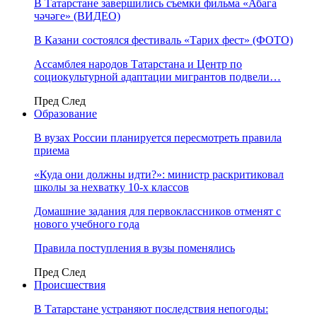
В Татарстане завершились съемки фильма «Абага
чәчәге» (ВИДЕО)
В Казани состоялся фестиваль «Тарих фест» (ФОТО)
Ассамблея народов Татарстана и Центр по
социокультурной адаптации мигрантов подвели…
Пред
След
Образование
В вузах России планируется пересмотреть правила
приема
«Куда они должны идти?»: министр раскритиковал
школы за нехватку 10-х классов
Домашние задания для первоклассников отменят с
нового учебного года
Правила поступления в вузы поменялись
Пред
След
Происшествия
В Татарстане устраняют последствия непогоды: