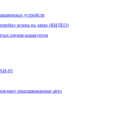
 зараженных устройств
перебил зелень на дачах (ВИДЕО)
итых пауков-каракуртов
 АИ-95
овреждают припаркованные авто