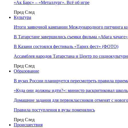
«Ак Барс» – «Металлург». Всё об игре
Пред
След
Культура
Итоги заявочной кампании Международного питчинга к
В Татарстане завершились съемки фильма «Абага чәчәге
В Казани состоялся фестиваль «Тарих фест» (ФОТО)
Ассамблея народов Татарстана и Центр по социокульту
Пред
След
Образование
В вузах России планируется пересмотреть правила прием
«Куда они должны идти?»: министр раскритиковал школы 
Домашние задания для первоклассников отменят с нового
Правила поступления в вузы поменялись
Пред
След
Происшествия