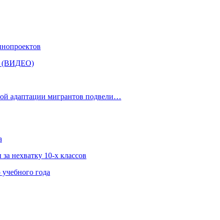
инопроектов
» (ВИДЕО)
рной адаптации мигрантов подвели…
а
за нехватку 10-х классов
 учебного года