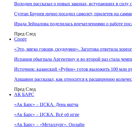
Володин рассказал о новых законах, вступающих в силу 
Султан Брунея лично посадил самолет, прилетев на самми
Ирада Зейналова поделилась впечатлениями о работе по
Пред
След
Спорт
«Это, мягко говоря, скудоумие». Загитова ответила хоре
Испания обыграла Аргентину и во второй раз стала чем
Источник: казанский «Рубин» готов выложить 100 млн ру
Аршавин рассказал, как относится к расширению количе
Пред
След
АК БАРС
«Ак Барс» – ЦСКА. День матча
«Ак Барс» – ЦСКА. Всё об игре
«Ак Барс» – «Металлург». Онлайн