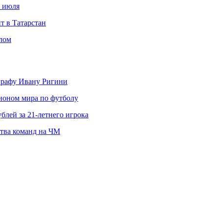
с июля
т в Татарстан
слом
ографу Ивану Ригини
пионом мира по футболу
блей за 21-летнего игрока
ства команд на ЧМ