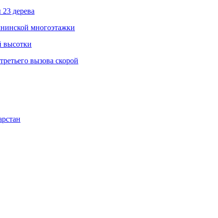
 23 дерева
елнинской многоэтажки
й высотки
третьего вызова скорой
арстан