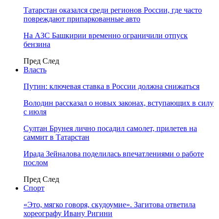
Татарстан оказался среди регионов России, где часто
повреждают припаркованные авто
На АЗС Башкирии временно ограничили отпуск
бензина
Пред
След
Власть
Путин: ключевая ставка в России должна снижаться
Володин рассказал о новых законах, вступающих в силу
с июля
Султан Брунея лично посадил самолет, прилетев на
саммит в Татарстан
Ирада Зейналова поделилась впечатлениями о работе
послом
Пред
След
Спорт
«Это, мягко говоря, скудоумие». Загитова ответила
хореографу Ивану Ригини