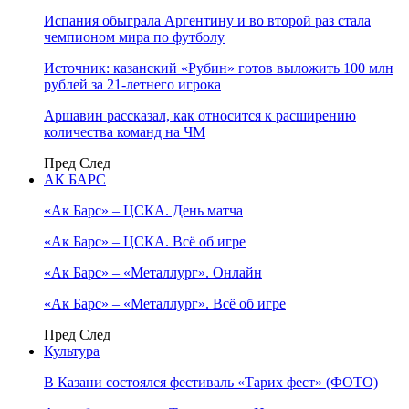
Испания обыграла Аргентину и во второй раз стала
чемпионом мира по футболу
Источник: казанский «Рубин» готов выложить 100 млн
рублей за 21-летнего игрока
Аршавин рассказал, как относится к расширению
количества команд на ЧМ
Пред
След
АК БАРС
«Ак Барс» – ЦСКА. День матча
«Ак Барс» – ЦСКА. Всё об игре
«Ак Барс» – «Металлург». Онлайн
«Ак Барс» – «Металлург». Всё об игре
Пред
След
Культура
В Казани состоялся фестиваль «Тарих фест» (ФОТО)