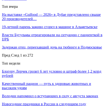
Топ вчера
На выставке «Gulfood — 2026» в Дубае представлено свыше
20 производителей…
19-летний парень заживо сгорел в машине в Альметьевске
Власти Бугульмы отреагировали на ситуацию с пациенткой в
ЦРБ
Задержан отец, переехавший дочь на тюбинге в Подмосковье
Пред
След
1 из 272
Топ недели
Блогеру Лерчек грозит 6 лет условно и штраф более 1,2 млрд
рублей
Качественный рацион — путь к здоровью животных и
высоким удоям
Володин напомнил о вступающих в силу с августа законах
Новогодние праздники в России в следующем году