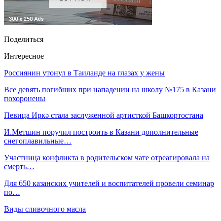
Поделиться
Интересное
Россиянин утонул в Таиланде на глазах у жены
Все девять погибших при нападении на школу №175 в Казани
похоронены
Певица Иркә стала заслуженной артисткой Башкортостана
И.Метшин поручил построить в Казани дополнительные
снегоплавильные…
Участница конфликта в родительском чате отреагировала на
смерть…
Для 650 казанских учителей и воспитателей провели семинар
по…
Виды сливочного масла