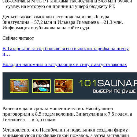
экс-замглавы МЧС РТ Ильхама Насибуллина 54,8 млн рублей
– сумму, на которую он причинил ущерб бюджету РТ.
Деньги также взыскали с его подельников, Ленура
Зинатуллина – 57,2 млн и Ильнара Гимадиева – 21,3 млн.
Информация опубликована на сайте суда.
Сейчас читают
В Татарстане за год больше всего выросли тарифы на почту
и…
Володин напомнил о вступающих в силу с августа законах
Ранее им дали срок за мошенничество. Насибуллина
приговорили к 8,5 годам колонии, Зинатуллина к 7,5 годам, а
Гимадиева — к 5,5 годам.
Установлено, что Насибуллин и подельники создали фирму,
занимающуюся профилактикой пожаров, а затем заставляли