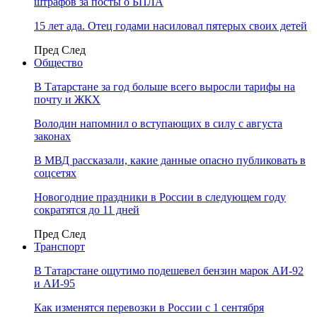
штрафов за посты о БПЛА
15 лет ада. Отец годами насиловал пятерых своих детей
Пред
След
Общество
В Татарстане за год больше всего выросли тарифы на
почту и ЖКХ
Володин напомнил о вступающих в силу с августа
законах
В МВД рассказали, какие данные опасно публиковать в
соцсетях
Новогодние праздники в России в следующем году
сократятся до 11 дней
Пред
След
Транспорт
В Татарстане ощутимо подешевел бензин марок АИ-92
и АИ-95
Как изменятся перевозки в России с 1 сентября