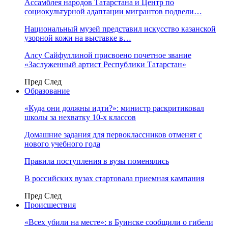
Ассамблея народов Татарстана и Центр по
социокультурной адаптации мигрантов подвели…
Национальный музей представил искусство казанской
узорной кожи на выставке в…
Алсу Сайфуллиной присвоено почетное звание
«Заслуженный артист Республики Татарстан»
Пред
След
Образование
«Куда они должны идти?»: министр раскритиковал
школы за нехватку 10-х классов
Домашние задания для первоклассников отменят с
нового учебного года
Правила поступления в вузы поменялись
В российских вузах стартовала приемная кампания
Пред
След
Происшествия
«Всех убили на месте»: в Буинске сообщили о гибели