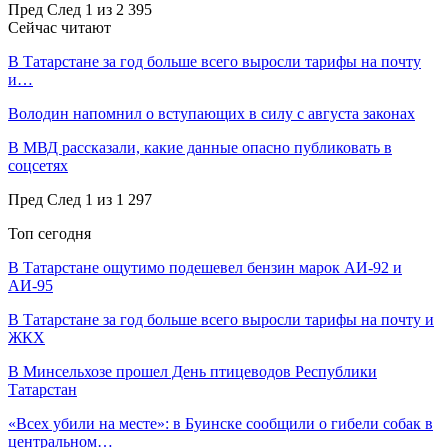
Пред
След
1 из 2 395
Сейчас читают
В Татарстане за год больше всего выросли тарифы на почту
и…
Володин напомнил о вступающих в силу с августа законах
В МВД рассказали, какие данные опасно публиковать в
соцсетях
Пред
След
1 из 1 297
Топ сегодня
В Татарстане ощутимо подешевел бензин марок АИ-92 и
АИ-95
В Татарстане за год больше всего выросли тарифы на почту и
ЖКХ
В Минсельхозе прошел День птицеводов Республики
Татарстан
«Всех убили на месте»: в Буинске сообщили о гибели собак в
центральном…