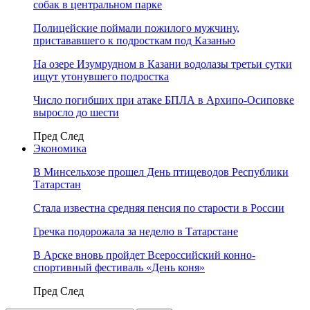
собак в центральном парке
Полицейские поймали пожилого мужчину,
пристававшего к подросткам под Казанью
На озере Изумрудном в Казани водолазы третьи сутки
ищут утонувшего подростка
Число погибших при атаке БПЛА в Архипо-Осиповке
выросло до шести
Пред
След
Экономика
В Минсельхозе прошел День птицеводов Республики
Татарстан
Стала известна средняя пенсия по старости в России
Гречка подорожала за неделю в Татарстане
В Арске вновь пройдет Всероссийский конно-
спортивный фестиваль «День коня»
Пред
След