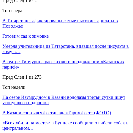
Пред
След
1 из 2
Топ вчера
В Татарстане зафиксированы самые высокие зарплаты в
Поволжье
Готовим сад к зимовке
Умерла учительница из Татарстана, впавшая после инсульта в
кому в…
В театре Тинчурина рассказали о продолжении «Казанских
парней»
Пред
След
1 из 273
Топ недели
На озере Изумрудном в Казани водолазы третьи сутки ищут
утонувшего подростка
В Казани состоялся фестиваль «Тарих фест» (ФОТО)
«Всех убили на месте»: в Буинске сообщили о гибели собак в
центральном…