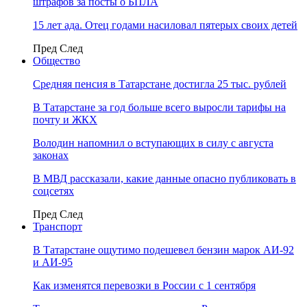
штрафов за посты о БПЛА
15 лет ада. Отец годами насиловал пятерых своих детей
Пред
След
Общество
Средняя пенсия в Татарстане достигла 25 тыс. рублей
В Татарстане за год больше всего выросли тарифы на
почту и ЖКХ
Володин напомнил о вступающих в силу с августа
законах
В МВД рассказали, какие данные опасно публиковать в
соцсетях
Пред
След
Транспорт
В Татарстане ощутимо подешевел бензин марок АИ-92
и АИ-95
Как изменятся перевозки в России с 1 сентября