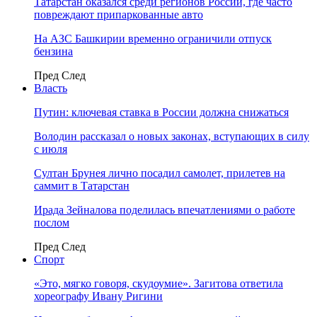
Татарстан оказался среди регионов России, где часто
повреждают припаркованные авто
На АЗС Башкирии временно ограничили отпуск
бензина
Пред
След
Власть
Путин: ключевая ставка в России должна снижаться
Володин рассказал о новых законах, вступающих в силу
с июля
Султан Брунея лично посадил самолет, прилетев на
саммит в Татарстан
Ирада Зейналова поделилась впечатлениями о работе
послом
Пред
След
Спорт
«Это, мягко говоря, скудоумие». Загитова ответила
хореографу Ивану Ригини