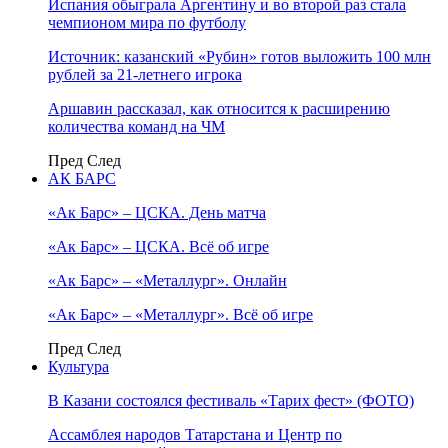
Испания обыграла Аргентину и во второй раз стала
чемпионом мира по футболу
Источник: казанский «Рубин» готов выложить 100 млн
рублей за 21-летнего игрока
Аршавин рассказал, как относится к расширению
количества команд на ЧМ
Пред
След
АК БАРС
«Ак Барс» – ЦСКА. День матча
«Ак Барс» – ЦСКА. Всё об игре
«Ак Барс» – «Металлург». Онлайн
«Ак Барс» – «Металлург». Всё об игре
Пред
След
Культура
В Казани состоялся фестиваль «Тарих фест» (ФОТО)
Ассамблея народов Татарстана и Центр по