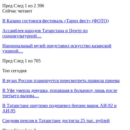
Пред
След
1 из 2 396
Сейчас читают
В Казани состоялся фестиваль «Тарих фест» (ФОТО)
Ассамблея народов Татарстана и Центр по
социокультурной…
Национальный музей представил искусство казанской
узорной…
Пред
След
1 из 705
Топ сегодня
В вузах России планируется пересмотреть правила приема
В Уфе умерла девушка, попавшая в больницу лишь после
третьего вызова…
В Татарстане ощутимо подешевел бензин марок АИ-92 и
АИ-95
Средняя пенсия в Татарстане достигла 25 тыс. рублей