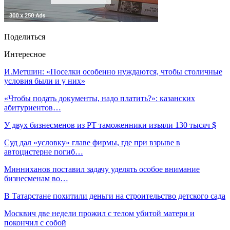
Поделиться
Интересное
И.Метшин: «Поселки особенно нуждаются, чтобы столичные
условия были и у них»
«Чтобы подать документы, надо платить?»: казанских
абитуриентов…
У двух бизнесменов из РТ таможенники изъяли 130 тысяч $
Суд дал «условку» главе фирмы, где при взрыве в
автоцистерне погиб…
Минниханов поставил задачу уделять особое внимание
бизнесменам во…
В Татарстане похитили деньги на строительство детского сада
Москвич две недели прожил с телом убитой матери и
покончил с собой