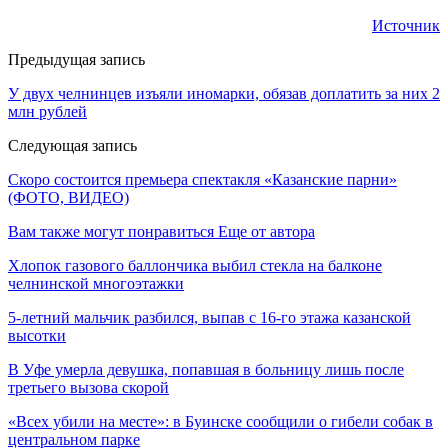
Источник
Предыдущая запись
У двух челнинцев изъяли иномарки, обязав доплатить за них 2
млн рублей
Следующая запись
Скоро состоится премьера спектакля «Казанские парни»
(ФОТО, ВИДЕО)
Вам также могут понравиться
Еще от автора
Хлопок газового баллончика выбил стекла на балконе
челнинской многоэтажки
5-летний мальчик разбился, выпав с 16-го этажа казанской
высотки
В Уфе умерла девушка, попавшая в больницу лишь после
третьего вызова скорой
«Всех убили на месте»: в Буинске сообщили о гибели собак в
центральном парке