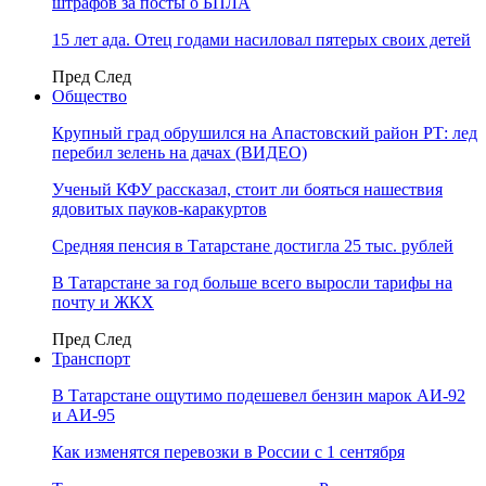
штрафов за посты о БПЛА
15 лет ада. Отец годами насиловал пятерых своих детей
Пред
След
Общество
Крупный град обрушился на Апастовский район РТ: лед
перебил зелень на дачах (ВИДЕО)
Ученый КФУ рассказал, стоит ли бояться нашествия
ядовитых пауков-каракуртов
Средняя пенсия в Татарстане достигла 25 тыс. рублей
В Татарстане за год больше всего выросли тарифы на
почту и ЖКХ
Пред
След
Транспорт
В Татарстане ощутимо подешевел бензин марок АИ-92
и АИ-95
Как изменятся перевозки в России с 1 сентября