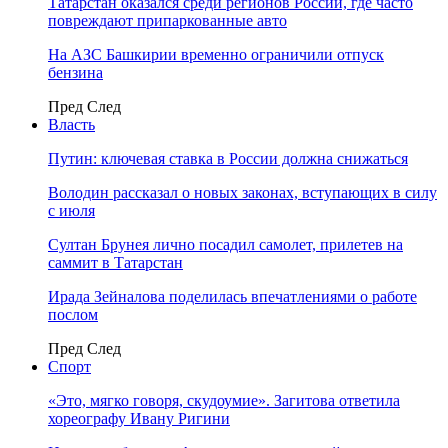
Татарстан оказался среди регионов России, где часто
повреждают припаркованные авто
На АЗС Башкирии временно ограничили отпуск
бензина
Пред
След
Власть
Путин: ключевая ставка в России должна снижаться
Володин рассказал о новых законах, вступающих в силу
с июля
Султан Брунея лично посадил самолет, прилетев на
саммит в Татарстан
Ирада Зейналова поделилась впечатлениями о работе
послом
Пред
След
Спорт
«Это, мягко говоря, скудоумие». Загитова ответила
хореографу Ивану Ригини