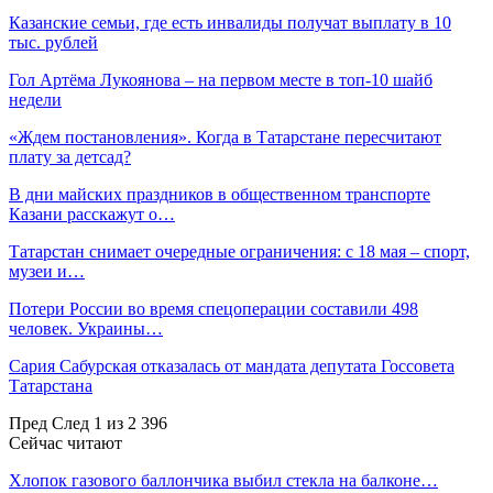
Казанские семьи, где есть инвалиды получат выплату в 10
тыс. рублей
Гол Артёма Лукоянова – на первом месте в топ-10 шайб
недели
«Ждем постановления». Когда в Татарстане пересчитают
плату за детсад?
В дни майских праздников в общественном транспорте
Казани расскажут о…
Татарстан снимает очередные ограничения: с 18 мая – спорт,
музеи и…
Потери России во время спецоперации составили 498
человек. Украины…
Сария Сабурская отказалась от мандата депутата Госсовета
Татарстана
Пред
След
1 из 2 396
Сейчас читают
Хлопок газового баллончика выбил стекла на балконе…