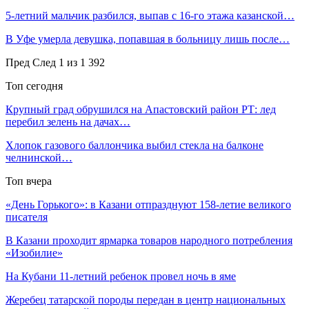
5-летний мальчик разбился, выпав с 16-го этажа казанской…
В Уфе умерла девушка, попавшая в больницу лишь после…
Пред
След
1 из 1 392
Топ сегодня
Крупный град обрушился на Апастовский район РТ: лед
перебил зелень на дачах…
Хлопок газового баллончика выбил стекла на балконе
челнинской…
Топ вчера
«День Горького»: в Казани отпразднуют 158-летие великого
писателя
В Казани проходит ярмарка товаров народного потребления
«Изобилие»
На Кубани 11-летний ребенок провел ночь в яме
Жеребец татарской породы передан в центр национальных