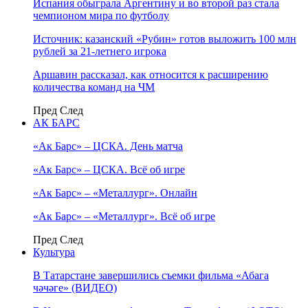
Испания обыграла Аргентину и во второй раз стала
чемпионом мира по футболу
Источник: казанский «Рубин» готов выложить 100 млн
рублей за 21-летнего игрока
Аршавин рассказал, как относится к расширению
количества команд на ЧМ
Пред
След
АК БАРС
«Ак Барс» – ЦСКА. День матча
«Ак Барс» – ЦСКА. Всё об игре
«Ак Барс» – «Металлург». Онлайн
«Ак Барс» – «Металлург». Всё об игре
Пред
След
Культура
В Татарстане завершились съемки фильма «Абага
чәчәге» (ВИДЕО)