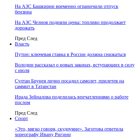
На АЗС Башкирии временно ограничили отпуск
бензина
На АЗС Челнов подняли цены: топливо продолжает
дорожать
Пред
След
Власть
Путин: ключевая ставка в России должна снижаться
Володин рассказал о новых законах, вступающих в силу
с июля
Султан Брунея лично посадил самолет, прилетев на
саммит в Татарстан
Ирада Зейналова поделилась впечатлениями о работе
послом
Пред
След
Спорт
«Это, мягко говоря, скудоумие». Загитова ответила
хореографу Ивану Ригини