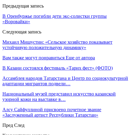
Предыдущая запись
В Оренбуржье погибли дети экс-солистки группы
«Воровайки»
Следующая запись
Михаил Мишустин: «Сельское хозяйство показывает
устойчивую положительную динамику»
Вам также могут понравиться
Еще от автора
В Казани состоялся фестиваль «Тарих фест» (ФОТО)
Ассамблея народов Татарстана и Центр по социокультурной
адаптации мигрантов подвели…
Национальный музей представил искусство казанской
узорной кожи на выставке в…
Алсу Сайфуллиной присвоено почетное звание
«Заслуженный артист Республики Татарстан»
Пред
След