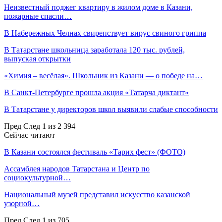
Неизвестный поджег квартиру в жилом доме в Казани,
пожарные спасли…
В Набережных Челнах свирепствует вирус свиного гриппа
В Татарстане школьница заработала 120 тыс. рублей,
выпуская открытки
«Химия – весёлая». Школьник из Казани — о победе на…
В Санкт-Петербурге прошла акция «Татарча диктант»
В Татарстане у директоров школ выявили слабые способности
Пред
След
1 из 2 394
Сейчас читают
В Казани состоялся фестиваль «Тарих фест» (ФОТО)
Ассамблея народов Татарстана и Центр по
социокультурной…
Национальный музей представил искусство казанской
узорной…
Пред
След
1 из 705