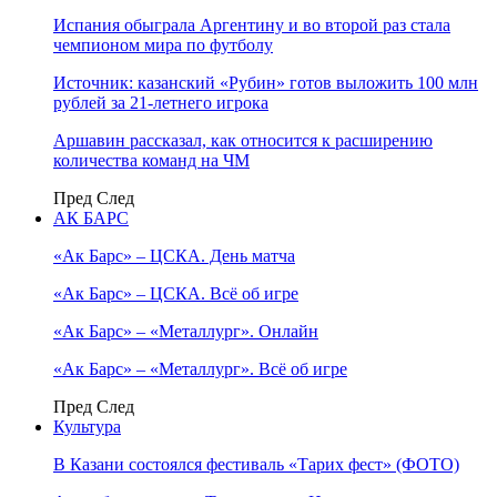
Испания обыграла Аргентину и во второй раз стала
чемпионом мира по футболу
Источник: казанский «Рубин» готов выложить 100 млн
рублей за 21-летнего игрока
Аршавин рассказал, как относится к расширению
количества команд на ЧМ
Пред
След
АК БАРС
«Ак Барс» – ЦСКА. День матча
«Ак Барс» – ЦСКА. Всё об игре
«Ак Барс» – «Металлург». Онлайн
«Ак Барс» – «Металлург». Всё об игре
Пред
След
Культура
В Казани состоялся фестиваль «Тарих фест» (ФОТО)