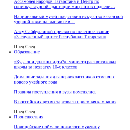
Ассамблея народов Татарстана и Центр по
социокультурной адаптации мигрантов подвели…
Национальный музей представил искусство казанской
узорной кожи на выставке в…
Алсу Сайфуллиной присвоено почетное звание
«Заслуженный артист Республики Татарстан»
Пред
След
Образование
«Куда они должны идти?»: министр раскритиковал
школы за нехватку 10-х классов
Домашние задания для первоклассников отменят с
нового учебного года
Правила поступления в вузы поменялись
В российских вузах стартовала приемная кампания
Пред
След
Происшествия
Полицейские поймали пожилого мужчину,