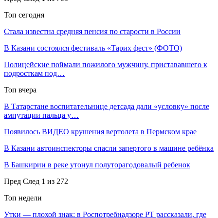
Топ сегодня
Стала известна средняя пенсия по старости в России
В Казани состоялся фестиваль «Тарих фест» (ФОТО)
Полицейские поймали пожилого мужчину, пристававшего к
подросткам под…
Топ вчера
В Татарстане воспитательнице детсада дали «условку» после
ампутации пальца у…
Появилось ВИДЕО крушения вертолета в Пермском крае
В Казани автоинспекторы спасли запертого в машине ребёнка
В Башкирии в реке утонул полуторагодовалый ребенок
Пред
След
1 из 272
Топ недели
Утки — плохой знак: в Роспотребнадзоре РТ рассказали, где