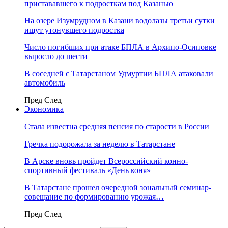
пристававшего к подросткам под Казанью
На озере Изумрудном в Казани водолазы третьи сутки
ищут утонувшего подростка
Число погибших при атаке БПЛА в Архипо-Осиповке
выросло до шести
В соседней с Татарстаном Удмуртии БПЛА атаковали
автомобиль
Пред
След
Экономика
Стала известна средняя пенсия по старости в России
Гречка подорожала за неделю в Татарстане
В Арске вновь пройдет Всероссийский конно-
спортивный фестиваль «День коня»
В Татарстане прошел очередной зональный семинар-
совещание по формированию урожая…
Пред
След