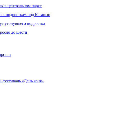
ак в центральном парке
 к подросткам под Казанью
щут утонувшего подростка
росло до шести
арстан
 фестиваль «День коня»