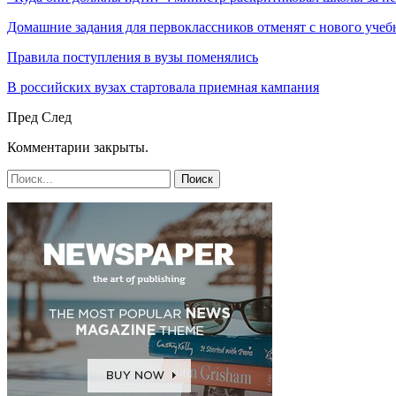
Домашние задания для первоклассников отменят с нового учеб
Правила поступления в вузы поменялись
В российских вузах стартовала приемная кампания
Пред
След
Комментарии закрыты.