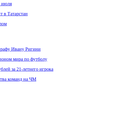
с июля
т в Татарстан
слом
ографу Ивану Ригини
пионом мира по футболу
блей за 21-летнего игрока
ства команд на ЧМ