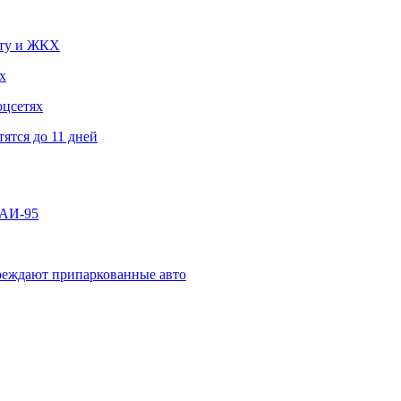
чту и ЖКХ
х
оцсетях
ятся до 11 дней
 АИ-95
овреждают припаркованные авто