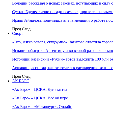
Володин рассказал о новых законах, вступающих в силу 
Султан Брунея лично посадил самолет, прилетев на самми
Ирада Зейналова поделилась впечатлениями о работе по
Пред
След
Спорт
«Это, мягко говоря, скудоумие». Загитова ответила хоре
Испания обыграла Аргентину и во второй раз стала чем
Источник: казанский «Рубин» готов выложить 100 млн ру
Аршавин рассказал, как относится к расширению количе
Пред
След
АК БАРС
«Ак Барс» – ЦСКА. День матча
«Ак Барс» – ЦСКА. Всё об игре
«Ак Барс» – «Металлург». Онлайн