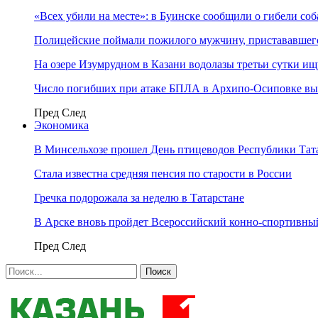
«Всех убили на месте»: в Буинске сообщили о гибели соб
Полицейские поймали пожилого мужчину, пристававшего
На озере Изумрудном в Казани водолазы третьи сутки и
Число погибших при атаке БПЛА в Архипо-Осиповке вы
Пред
След
Экономика
В Минсельхозе прошел День птицеводов Республики Тат
Стала известна средняя пенсия по старости в России
Гречка подорожала за неделю в Татарстане
В Арске вновь пройдет Всероссийский конно-спортивный
Пред
След