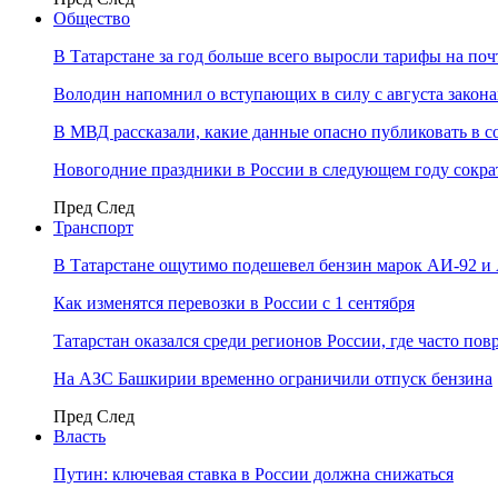
Общество
В Татарстане за год больше всего выросли тарифы на по
Володин напомнил о вступающих в силу с августа закона
В МВД рассказали, какие данные опасно публиковать в с
Новогодние праздники в России в следующем году сократ
Пред
След
Транспорт
В Татарстане ощутимо подешевел бензин марок АИ-92 и
Как изменятся перевозки в России с 1 сентября
Татарстан оказался среди регионов России, где часто п
На АЗС Башкирии временно ограничили отпуск бензина
Пред
След
Власть
Путин: ключевая ставка в России должна снижаться