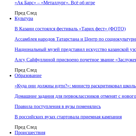
«Ак Барс» – «Металлург». Всё об игре
Пред
След
Культура
В Казани состоялся фестиваль «Тарих фест» (ФОТО)
Ассамблея народов Татарстана и Центр по социокульту
Национальный музей представил искусство казанской уз
Алсу Сайфуллиной присвоено почетное звание «Заслуже
Пред
След
Образование
«Куда они должны идти?»: министр раскритиковал школы 
Домашние задания для первоклассников отменят с нового
Правила поступления в вузы поменялись
В российских вузах стартовала приемная кампания
Пред
След
Происшествия