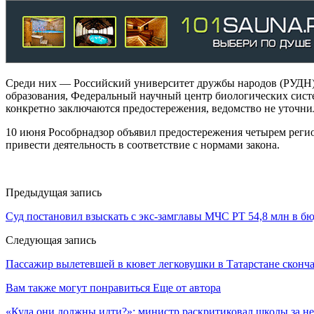
Среди них — Российский университет дружбы народов (РУДН)
образования, Федеральный научный центр биологических систе
конкретно заключаются предостережения, ведомство не уточни
10 июня Рособрнадзор объявил предостережения четырем регио
привести деятельность в соответствие с нормами закона.
Предыдущая запись
Суд постановил взыскать с экс-замглавы МЧС РТ 54,8 млн в б
Следующая запись
Пассажир вылетевшей в кювет легковушки в Татарстане сконч
Вам также могут понравиться
Еще от автора
«Куда они должны идти?»: министр раскритиковал школы за не