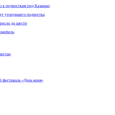
 к подросткам под Казанью
щут утонувшего подростка
росло до шести
томобиль
арстан
 фестиваль «День коня»