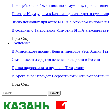
Полицейские поймали пожилого мужчину, пристававшего
На озере Изумрудном в Казани водолазы третьи сутки и
Число погибших при атаке БПЛА в Архипо-Осиповке вы
В соседней с Татарстаном Удмуртии БПЛА атаковали ав
Пред
След
Экономика
В Минсельхозе прошел День птицеводов Республики Тат
Стала известна средняя пенсия по старости в России
Гречка подорожала за неделю в Татарстане
В Арске вновь пройдет Всероссийский конно-спортивный
Пред
След