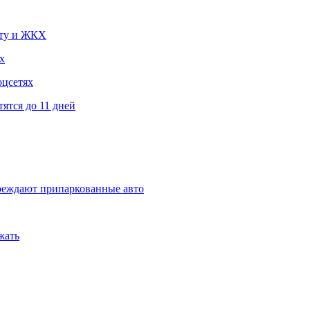
чту и ЖКХ
х
оцсетях
ятся до 11 дней
овреждают припаркованные авто
жать