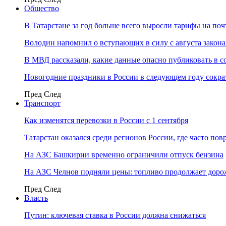
Общество
В Татарстане за год больше всего выросли тарифы на по
Володин напомнил о вступающих в силу с августа закона
В МВД рассказали, какие данные опасно публиковать в с
Новогодние праздники в России в следующем году сократ
Пред
След
Транспорт
Как изменятся перевозки в России с 1 сентября
Татарстан оказался среди регионов России, где часто п
На АЗС Башкирии временно ограничили отпуск бензина
На АЗС Челнов подняли цены: топливо продолжает доро
Пред
След
Власть
Путин: ключевая ставка в России должна снижаться