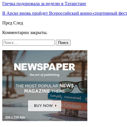
Гречка подорожала за неделю в Татарстане
В Арске вновь пройдет Всероссийский конно-спортивный фест
Пред
След
Комментарии закрыты.