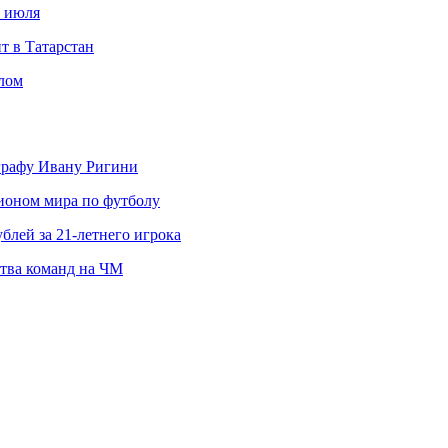
с июля
т в Татарстан
слом
ографу Ивану Ригини
пионом мира по футболу
блей за 21-летнего игрока
ства команд на ЧМ