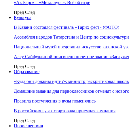
«Ак Барс» – «Металлург». Всё об игре
Пред
След
Культура
В Казани состоялся фестиваль «Тарих фест» (ФОТО)
Ассамблея народов Татарстана и Центр по социокульту
Национальный музей представил искусство казанской уз
Алсу Сайфуллиной присвоено почетное звание «Заслуже
Пред
След
Образование
«Куда они должны идти?»: министр раскритиковал школы 
Домашние задания для первоклассников отменят с нового
Правила поступления в вузы поменялись
В российских вузах стартовала приемная кампания
Пред
След
Происшествия