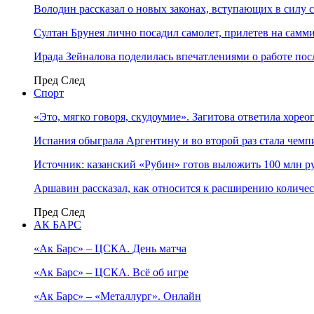
Володин рассказал о новых законах, вступающих в силу 
Султан Брунея лично посадил самолет, прилетев на самми
Ирада Зейналова поделилась впечатлениями о работе по
Пред
След
Спорт
«Это, мягко говоря, скудоумие». Загитова ответила хоре
Испания обыграла Аргентину и во второй раз стала чем
Источник: казанский «Рубин» готов выложить 100 млн ру
Аршавин рассказал, как относится к расширению количе
Пред
След
АК БАРС
«Ак Барс» – ЦСКА. День матча
«Ак Барс» – ЦСКА. Всё об игре
«Ак Барс» – «Металлург». Онлайн