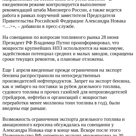
ежедневном режиме контролируется выполнение
рекомендаций штаба Минэнерго России, а также ведется
работа в рамках поручений заместителя Председателя
Правительства Российской Федерации Александра Новака
<…>», – добавили в пресс-службе.
На совещании по вопросам топливного рынка 28 июня
Президент РФ Владимир Путин проинформировал, что
мощности крупнейших НПЗ используются на максимуме,
задействован потенциал средних и малых заводов, сокращены
сроки текущих ремонтов, а плановые отложены.
Еще 1 апреля введенные прежде ограничения на экспорт
бензина распространили на непосредственных
производителей нефтепродуктов. Запрет на экспорт бензина,
как и эмбарго на поставки за рубеж дизельного топлива,
судового топлива и прочих газойлей для непроизводителей
(трейдеров, нефтебаз и организаций с мощностью
переработки менее миллиона тонн топлива в год), были
введены еще раньше.
Возможность ограничения экспорта дизельного топлива и
авиационного керосина обсуждалась на совещании у
Александра Новака еще в конце мая. Вскоре после этого
Правительство РФ запретило экспорт авиакеросина до 30