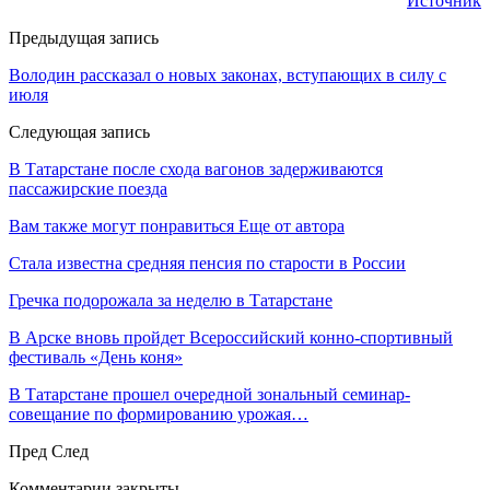
Источник
Предыдущая запись
Володин рассказал о новых законах, вступающих в силу с
июля
Следующая запись
В Татарстане после схода вагонов задерживаются
пассажирские поезда
Вам также могут понравиться
Еще от автора
Стала известна средняя пенсия по старости в России
Гречка подорожала за неделю в Татарстане
В Арске вновь пройдет Всероссийский конно-спортивный
фестиваль «День коня»
В Татарстане прошел очередной зональный семинар-
совещание по формированию урожая…
Пред
След
Комментарии закрыты.