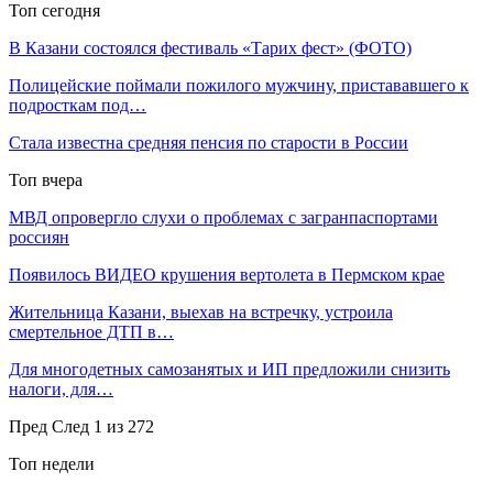
Топ сегодня
В Казани состоялся фестиваль «Тарих фест» (ФОТО)
Полицейские поймали пожилого мужчину, пристававшего к
подросткам под…
Стала известна средняя пенсия по старости в России
Топ вчера
МВД опровергло слухи о проблемах с загранпаспортами
россиян
Появилось ВИДЕО крушения вертолета в Пермском крае
Жительница Казани, выехав на встречку, устроила
смертельное ДТП в…
Для многодетных самозанятых и ИП предложили снизить
налоги, для…
Пред
След
1 из 272
Топ недели