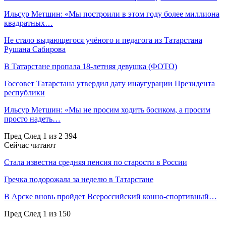
Ильсур Метшин: «Мы построили в этом году более миллиона
квадратных…
Не стало выдающегося учёного и педагога из Татарстана
Рушана Сабирова
В Татарстане пропала 18-летняя девушка (ФОТО)
Госсовет Татарстана утвердил дату инаугурации Президента
республики
Ильсур Метшин: «Мы не просим ходить босиком, а просим
просто надеть…
Пред
След
1 из 2 394
Сейчас читают
Стала известна средняя пенсия по старости в России
Гречка подорожала за неделю в Татарстане
В Арске вновь пройдет Всероссийский конно-спортивный…
Пред
След
1 из 150