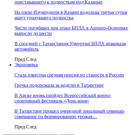
пристававшего к подросткам под Казанью
На озере Изумрудном в Казани водолазы третьи сутки
ищут утонувшего подростка
Число погибших при атаке БПЛА в Архипо-Осиповке
выросло до шести
В соседней с Татарстаном Удмуртии БПЛА атаковали
автомобиль
Пред
След
Экономика
Стала известна средняя пенсия по старости в России
Гречка подорожала за неделю в Татарстане
В Арске вновь пройдет Всероссийский конно-
спортивный фестиваль «День коня»
В Татарстане прошел очередной зональный семинар-
совещание по формированию урожая…
Пред
След