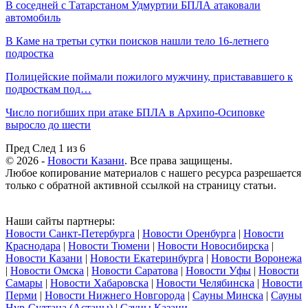
В соседней с Татарстаном Удмуртии БПЛА атаковали
автомобиль
В Каме на третьи сутки поисков нашли тело 16-летнего
подростка
Полицейские поймали пожилого мужчину, пристававшего к
подросткам под…
Число погибших при атаке БПЛА в Архипо-Осиповке
выросло до шести
Пред
След
1 из 6
© 2026 -
Новости Казани
. Все права защищены.
Любое копирование материалов с нашего ресурса разрешается
только с обратной активной ссылкой на страницу статьи.
Наши сайты партнеры:
Новости Санкт-Петербурга
|
Новости Оренбурга
|
Новости
Краснодара
|
Новости Тюмени
|
Новости Новосибирска
|
Новости Казани
|
Новости Екатеринбурга
|
Новости Воронежа
|
Новости Омска
|
Новости Саратова
|
Новости Уфы
|
Новости
Самары
|
Новости Хабаровска
|
Новости Челябинска
|
Новости
Перми
|
Новости Нижнего Новгорода
|
Сауны Минска
|
Сауны
Нур-Султана (Астаны)
|
Сауны Казани