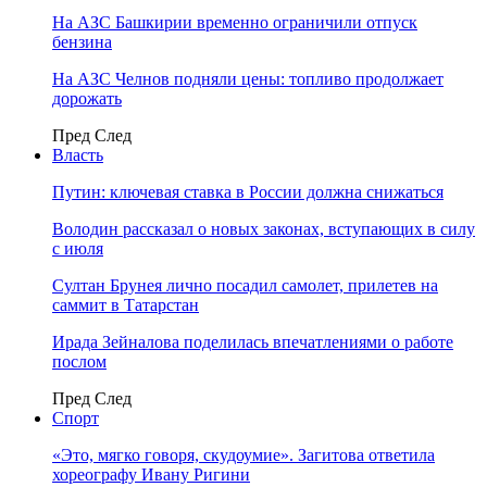
На АЗС Башкирии временно ограничили отпуск
бензина
На АЗС Челнов подняли цены: топливо продолжает
дорожать
Пред
След
Власть
Путин: ключевая ставка в России должна снижаться
Володин рассказал о новых законах, вступающих в силу
с июля
Султан Брунея лично посадил самолет, прилетев на
саммит в Татарстан
Ирада Зейналова поделилась впечатлениями о работе
послом
Пред
След
Спорт
«Это, мягко говоря, скудоумие». Загитова ответила
хореографу Ивану Ригини