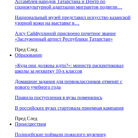
Ассамблея народов Татарстана и Центр по
социокультурной адаптации мигрантов подвели…
Национальный музей представил искусство казанской
узорной кожи на выставке в…
Алсу Сайфуллиной присвоено почетное звание
«Заслуженный артист Республики Татарстан»
Пред
След
Образование
«Куда они должны идти?»: министр раскритиковал
школы за нехватку 10-х классов
Домашние задания для первоклассников отменят с
нового учебного года
Правила поступления в вузы поменялись
В российских вузах стартовала приемная кампания
Пред
След
Происшествия
Полицейские поймали пожилого мужчину,