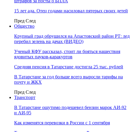
штрафов за посты о БПЛА
15 лет ада. Отец годами насиловал пятерых своих детей
Пред
След
Общество
Крупный град обрушился на Апастовский район РТ: лед
перебил зелень на дачах (ВИДЕО)
Ученый КФУ рассказал, стоит ли бояться нашествия
ядовитых пауков-каракуртов
Средняя пенсия в Татарстане достигла 25 тыс. рублей
В Татарстане за год больше всего выросли тарифы на
почту и ЖКХ
Пред
След
Транспорт
В Татарстане ощутимо подешевел бензин марок АИ-92
и АИ-95
Как изменятся перевозки в России с 1 сентября