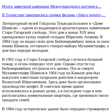
Итоги заявочной кампании Международного питчинга…
В Татарстане завершились съемки фильма «Абага чәчәге»…
Литературный музей Габдуллы Тукая расположен в «Доме
Шамиля» – одном из выдающихся архитектурных памятников
Старо-Татарской слободы. Этот дом в конце XIX века
принадлежал купцу первой гильдии Ибрагиму Апакову. В
1884 году он выдал свою дочь Бибимарьямбану замуж за сына
имама Шамиля, отставного генерал-майора Мухамметшафи, а
дом был передан молодым.
В 1902 году в Старо-Татарской слободе случился большой
пожар, и огонь повредил этот дом. Однако спустя год
Бибимарьямбану отстроила его заново. После смерти
Мухамметшафи Шамиля в 1904 году на Кавказе дом был
выкуплен известным татарским деятелем и кондитером
Валиуллой Ибрагимовым. Здесь даже было организовано
производство конфет. В советское время здание
использовалось в разных целях, а в последние годы в нем
располагались коммунальные квартиры, где проживало около
тридцати семей.
В 1984 году историческое здание было передано строящемуся