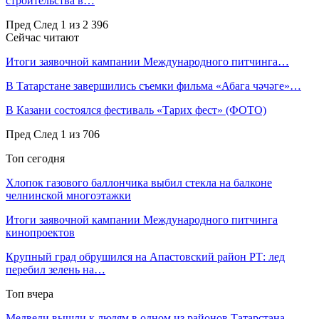
строительства в…
Пред
След
1 из 2 396
Сейчас читают
Итоги заявочной кампании Международного питчинга…
В Татарстане завершились съемки фильма «Абага чәчәге»…
В Казани состоялся фестиваль «Тарих фест» (ФОТО)
Пред
След
1 из 706
Топ сегодня
Хлопок газового баллончика выбил стекла на балконе
челнинской многоэтажки
Итоги заявочной кампании Международного питчинга
кинопроектов
Крупный град обрушился на Апастовский район РТ: лед
перебил зелень на…
Топ вчера
Медведи вышли к людям в одном из районов Татарстана