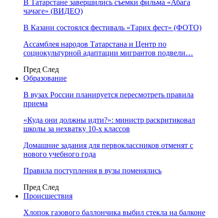
В Татарстане завершились съемки фильма «Абага
чәчәге» (ВИДЕО)
В Казани состоялся фестиваль «Тарих фест» (ФОТО)
Ассамблея народов Татарстана и Центр по
социокультурной адаптации мигрантов подвели…
Пред
След
Образование
В вузах России планируется пересмотреть правила
приема
«Куда они должны идти?»: министр раскритиковал
школы за нехватку 10-х классов
Домашние задания для первоклассников отменят с
нового учебного года
Правила поступления в вузы поменялись
Пред
След
Происшествия
Хлопок газового баллончика выбил стекла на балконе