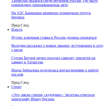
Татарстан оказался среди регионов России, где часто
повреждают припаркованные авто
На АЗС Башкирии временно ограничили отпуск
бензина
Пред
След
Власть
Путин: ключевая ставка в России должна снижаться
Володин рассказал о новых законах, вступающих в силу
с июля
Султан Брунея лично посадил самолет, прилетев на
саммит в Татарстан
Ирада Зейналова поделилась впечатлениями о работе
послом
Пред
След
Спорт
«Это, мягко говоря, скудоумие». Загитова ответила
хореографу Ивану Ригини