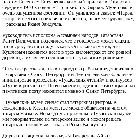
поэтом Евгением Евтушенко, который приехал в Татарстан в
середине 1970-х годов. «Его повезли в Кырлай. Музей был в
очень запущенном состоянии. Он удивился и сказал: «Народ,
который не чтит своих великих поэтов, не имеет будущего»»,
– рассказал Ркаил Зайдулла.
Руководитель исполкома Ассамблеи народов Татарстана
Ренат Валиуллин поделился, что с гордостью может сказать,
что вырос, «испив воду Тукая». Он также отметил, что
Кушлавыч находится всего в трех километрах от его родной
деревни, а их ручей соединяется с Тукаевским родником.
Он также рассказал, что в период его работы представителем
Татарстана в Санкт-Петербурге и Ленинградской области он
инициировал проведение «Тукаевских чтений» и конкурсов
«Тукай в рисунках». По его мнению, один из самых красивых
памятников поэту находится именно в Санкт-Петербурге.
«Тукаевский музей сейчас стал татарским центром. К
сожалению, в Казани мест, где можно общаться на чистом
татарском языке. Но когда мы приходим в Тукаевский музей,
мы говорим только на татарском языке и можем решать
татарские проблемы», – сказал Ренат Валиуллин.
Директор Национального музея Татарстана Айрат