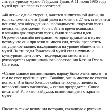
Литературному музею Габдуллы Тукая. А 11 июня 1986 года
музей принял первых посетителей.
«40 лет – с одной стороны, кажется значительной датой, но
если вспомнить, что Тукай ушел из жизни в 27 лет, становится
понятно, что обсуждения о необходимости открытия музея
велись на протяжении 70 лет. За это время появилась
площадка для открытия музея, были заложены идеи.
Огромное спасибо ветеранам, которые трудились в музее,
потому что они приложили много сил, чтобы превратить
запущенное здание, находившееся на уровне общежития, в
музей. За эти годы Тукаевский музей стал научным и
культурным центром», – подчеркнула заместитель
руководителя муниципального образования Казани Гузель
Сагитова.
«Самое главное воспоминание: народу было очень много – я
сам не смог пройти внутрь. Вообще, очень многие не смогли
попасть. Это было большое событие государственного,
всероссийского масштаба», – сказал председатель Союза
писателей РТ Ркаил Зайдулла, вспоминая день открытия
музея.
Писатель также вспомнил историю, связанную с русским