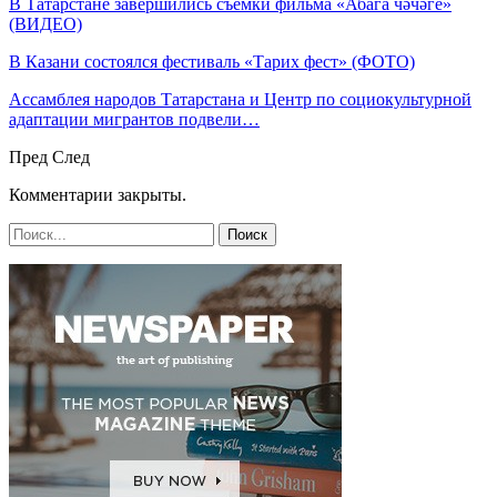
В Татарстане завершились съемки фильма «Абага чәчәге»
(ВИДЕО)
В Казани состоялся фестиваль «Тарих фест» (ФОТО)
Ассамблея народов Татарстана и Центр по социокультурной
адаптации мигрантов подвели…
Пред
След
Комментарии закрыты.