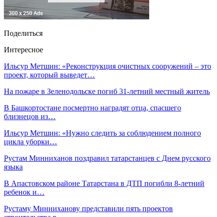
Поделиться
Интересное
Ильсур Метшин: «Реконструкция очистных сооружений – это
проект, который выведет…
На пожаре в Зеленодольске погиб 31-летний местный житель
В Башкортостане посмертно наградят отца, спасшего
близнецов из…
Ильсур Метшин: «Нужно следить за соблюдением полного
цикла уборки…
Рустам Минниханов поздравил татарстанцев с Днем русского
языка
В Апастовском районе Татарстана в ДТП погибли 8-летний
ребенок и…
Рустаму Минниханову представили пять проектов