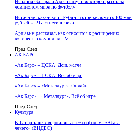
Испания обыграла Аргентину и во второй раз стала
чемпионом мира по футболу
Источник: казанский «Рубин» готов выложить 100 млн
рублей за 21-летнего игрока
Аршавин рассказал, как относится к расширению
количества команд на ЧМ
Пред
След
АК БАРС
«Ак Барс» – ЦСКА. День матча
«Ак Барс» – ЦСКА. Всё об игре
«Ак Барс» – «Металлург». Онлайн
«Ак Барс» – «Металлург». Всё об игре
Пред
След
Культура
В Татарстане завершились съемки фильма «Абага
чәчәге» (ВИДЕО)