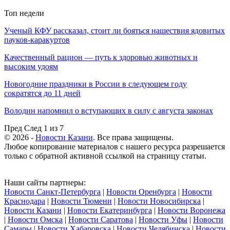
Топ недели
Ученый КФУ рассказал, стоит ли бояться нашествия ядовитых
пауков-каракуртов
Качественный рацион — путь к здоровью животных и
высоким удоям
Новогодние праздники в России в следующем году
сократятся до 11 дней
Володин напомнил о вступающих в силу с августа законах
Пред
След
1 из 7
© 2026 -
Новости Казани
. Все права защищены.
Любое копирование материалов с нашего ресурса разрешается
только с обратной активной ссылкой на страницу статьи.
Наши сайты партнеры:
Новости Санкт-Петербурга
|
Новости Оренбурга
|
Новости
Краснодара
|
Новости Тюмени
|
Новости Новосибирска
|
Новости Казани
|
Новости Екатеринбурга
|
Новости Воронежа
|
Новости Омска
|
Новости Саратова
|
Новости Уфы
|
Новости
Самары
|
Новости Хабаровска
|
Новости Челябинска
|
Новости