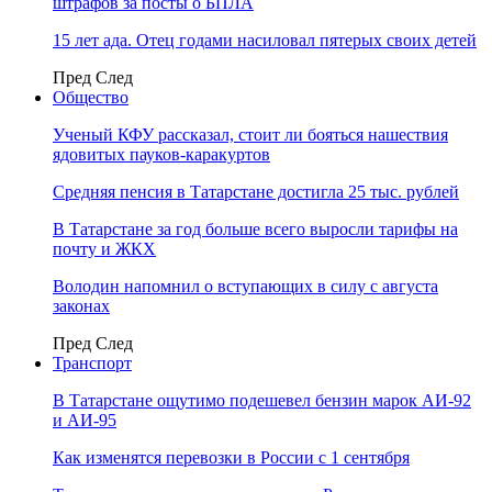
штрафов за посты о БПЛА
15 лет ада. Отец годами насиловал пятерых своих детей
Пред
След
Общество
Ученый КФУ рассказал, стоит ли бояться нашествия
ядовитых пауков-каракуртов
Средняя пенсия в Татарстане достигла 25 тыс. рублей
В Татарстане за год больше всего выросли тарифы на
почту и ЖКХ
Володин напомнил о вступающих в силу с августа
законах
Пред
След
Транспорт
В Татарстане ощутимо подешевел бензин марок АИ-92
и АИ-95
Как изменятся перевозки в России с 1 сентября