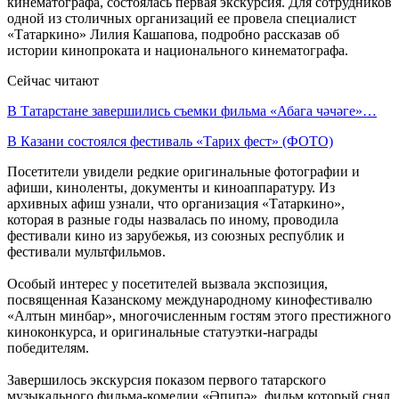
кинематографа, состоялась первая экскурсия. Для сотрудников
одной из столичных организаций ее провела специалист
«Татаркино» Лилия Кашапова, подробно рассказав об
истории кинопроката и национального кинематографа.
Сейчас читают
В Татарстане завершились съемки фильма «Абага чәчәге»…
В Казани состоялся фестиваль «Тарих фест» (ФОТО)
Посетители увидели редкие оригинальные фотографии и
афиши, киноленты, документы и киноаппаратуру. Из
архивных афиш узнали, что организация «Татаркино»,
которая в разные годы назвалась по иному, проводила
фестивали кино из зарубежья, из союзных республик и
фестивали мультфильмов.
Особый интерес у посетителей вызвала экспозиция,
посвященная Казанскому международному кинофестивалю
«Алтын минбар», многочисленным гостям этого престижного
киноконкурса, и оригинальные статуэтки-награды
победителям.
Завершилось экскурсия показом первого татарского
музыкального фильма-комедии «Әпипә», фильм который снял