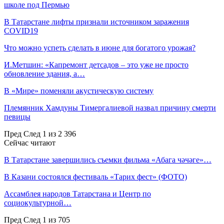
школе под Пермью
В Татарстане лифты признали источником заражения
COVID19
Что можно успеть сделать в июне для богатого урожая?
И.Метшин: «Капремонт детсадов – это уже не просто
обновление здания, а…
В «Мире» поменяли акустическую систему
Племянник Хамдуны Тимергалиевой назвал причину смерти
певицы
Пред
След
1 из 2 396
Сейчас читают
В Татарстане завершились съемки фильма «Абага чәчәге»…
В Казани состоялся фестиваль «Тарих фест» (ФОТО)
Ассамблея народов Татарстана и Центр по
социокультурной…
Пред
След
1 из 705