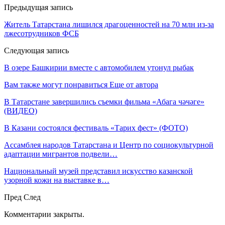
Предыдущая запись
Житель Татарстана лишился драгоценностей на 70 млн из-за
лжесотрудников ФСБ
Следующая запись
В озере Башкирии вместе с автомобилем утонул рыбак
Вам также могут понравиться
Еще от автора
В Татарстане завершились съемки фильма «Абага чәчәге»
(ВИДЕО)
В Казани состоялся фестиваль «Тарих фест» (ФОТО)
Ассамблея народов Татарстана и Центр по социокультурной
адаптации мигрантов подвели…
Национальный музей представил искусство казанской
узорной кожи на выставке в…
Пред
След
Комментарии закрыты.