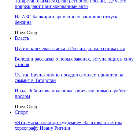
Татарстан оказался среди регионов России, где часто
повреждают припаркованные авто
На АЗС Башкирии временно ограничили отпуск
бензина
Пред
След
Власть
Путин: ключевая ставка в России должна снижаться
Володин рассказал о новых законах, вступающих в силу
с июля
Султан Брунея лично посадил самолет, прилетев на
саммит в Татарстан
Ирада Зейналова поделилась впечатлениями о работе
послом
Пред
След
Спорт
«Это, мягко говоря, скудоумие». Загитова ответила
хореографу Ивану Ригини