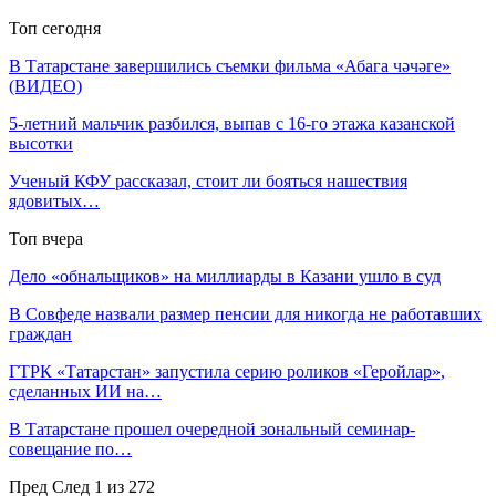
Топ сегодня
В Татарстане завершились съемки фильма «Абага чәчәге»
(ВИДЕО)
5-летний мальчик разбился, выпав с 16-го этажа казанской
высотки
Ученый КФУ рассказал, стоит ли бояться нашествия
ядовитых…
Топ вчера
Дело «обнальщиков» на миллиарды в Казани ушло в суд
В Совфеде назвали размер пенсии для никогда не работавших
граждан
ГТРК «Татарстан» запустила серию роликов «Геройлар»,
сделанных ИИ на…
В Татарстане прошел очередной зональный семинар-
совещание по…
Пред
След
1 из 272