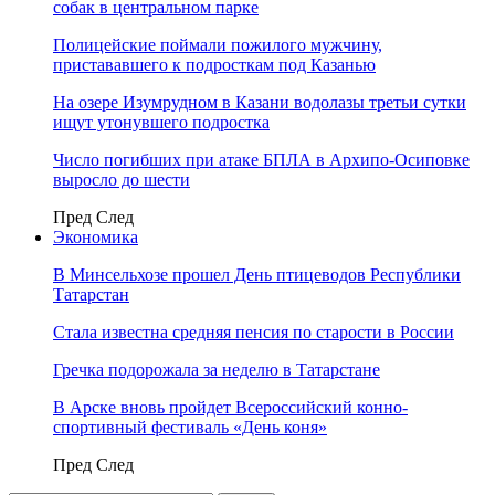
собак в центральном парке
Полицейские поймали пожилого мужчину,
пристававшего к подросткам под Казанью
На озере Изумрудном в Казани водолазы третьи сутки
ищут утонувшего подростка
Число погибших при атаке БПЛА в Архипо-Осиповке
выросло до шести
Пред
След
Экономика
В Минсельхозе прошел День птицеводов Республики
Татарстан
Стала известна средняя пенсия по старости в России
Гречка подорожала за неделю в Татарстане
В Арске вновь пройдет Всероссийский конно-
спортивный фестиваль «День коня»
Пред
След