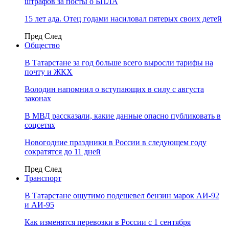
штрафов за посты о БПЛА
15 лет ада. Отец годами насиловал пятерых своих детей
Пред
След
Общество
В Татарстане за год больше всего выросли тарифы на
почту и ЖКХ
Володин напомнил о вступающих в силу с августа
законах
В МВД рассказали, какие данные опасно публиковать в
соцсетях
Новогодние праздники в России в следующем году
сократятся до 11 дней
Пред
След
Транспорт
В Татарстане ощутимо подешевел бензин марок АИ-92
и АИ-95
Как изменятся перевозки в России с 1 сентября