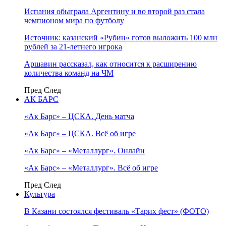
Испания обыграла Аргентину и во второй раз стала
чемпионом мира по футболу
Источник: казанский «Рубин» готов выложить 100 млн
рублей за 21-летнего игрока
Аршавин рассказал, как относится к расширению
количества команд на ЧМ
Пред
След
АК БАРС
«Ак Барс» – ЦСКА. День матча
«Ак Барс» – ЦСКА. Всё об игре
«Ак Барс» – «Металлург». Онлайн
«Ак Барс» – «Металлург». Всё об игре
Пред
След
Культура
В Казани состоялся фестиваль «Тарих фест» (ФОТО)