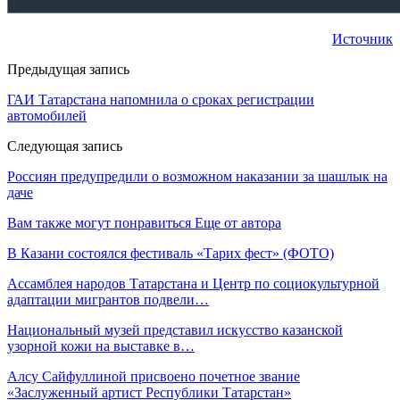
Источник
Предыдущая запись
ГАИ Татарстана напомнила о сроках регистрации
автомобилей
Следующая запись
Россиян предупредили о возможном наказании за шашлык на
даче
Вам также могут понравиться
Еще от автора
В Казани состоялся фестиваль «Тарих фест» (ФОТО)
Ассамблея народов Татарстана и Центр по социокультурной
адаптации мигрантов подвели…
Национальный музей представил искусство казанской
узорной кожи на выставке в…
Алсу Сайфуллиной присвоено почетное звание
«Заслуженный артист Республики Татарстан»