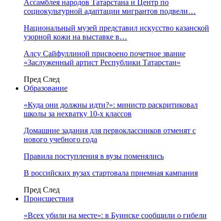
Ассамблея народов Татарстана и Центр по
социокультурной адаптации мигрантов подвели…
Национальный музей представил искусство казанской
узорной кожи на выставке в…
Алсу Сайфуллиной присвоено почетное звание
«Заслуженный артист Республики Татарстан»
Пред
След
Образование
«Куда они должны идти?»: министр раскритиковал
школы за нехватку 10-х классов
Домашние задания для первоклассников отменят с
нового учебного года
Правила поступления в вузы поменялись
В российских вузах стартовала приемная кампания
Пред
След
Происшествия
«Всех убили на месте»: в Буинске сообщили о гибели