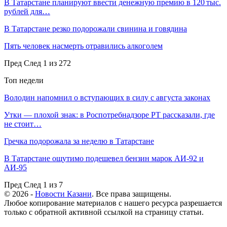
В Татарстане планируют ввести денежную премию в 120 тыс.
рублей для…
В Татарстане резко подорожали свинина и говядина
Пять человек насмерть отравились алкоголем
Пред
След
1 из 272
Топ недели
Володин напомнил о вступающих в силу с августа законах
Утки — плохой знак: в Роспотребнадзоре РТ рассказали, где
не стоит…
Гречка подорожала за неделю в Татарстане
В Татарстане ощутимо подешевел бензин марок АИ-92 и
АИ-95
Пред
След
1 из 7
© 2026 -
Новости Казани
. Все права защищены.
Любое копирование материалов с нашего ресурса разрешается
только с обратной активной ссылкой на страницу статьи.