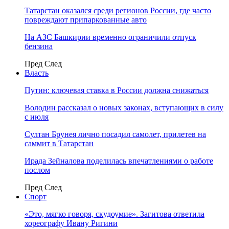
Татарстан оказался среди регионов России, где часто
повреждают припаркованные авто
На АЗС Башкирии временно ограничили отпуск
бензина
Пред
След
Власть
Путин: ключевая ставка в России должна снижаться
Володин рассказал о новых законах, вступающих в силу
с июля
Султан Брунея лично посадил самолет, прилетев на
саммит в Татарстан
Ирада Зейналова поделилась впечатлениями о работе
послом
Пред
След
Спорт
«Это, мягко говоря, скудоумие». Загитова ответила
хореографу Ивану Ригини