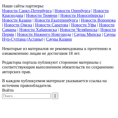
Наши сайты партнеры:
Новости Санкт-Петербурга
|
Новости Оренбурга
|
Новости
Краснодара
|
Новости Тюмени
|
Новости Новосибирска
|
Новости Казани
|
Новости Екатеринбурга
|
Новости Воронежа
|
Новости Омска
|
Новости Саратова
|
Новости Уфы
|
Новости
Самары
|
Новости Хабаровска
|
Новости Челябинска
|
Новости
Перми
|
Новости Нижнего Новгорода
|
Сауны Минска
|
Сауны
Нур-Султана (Астаны)
|
Сауны Казани
Некоторые из материалов не рекомендованы к прочтению и
ознакомлению лицам не достигшим 18 лет.
Редакторы портала публикуют сторонние материалы с
соответствующим выполнением обязательств по сохранению
авторских прав.
В каждом публикуемом материале указывается ссылка на
источник правообладателя.
Войти