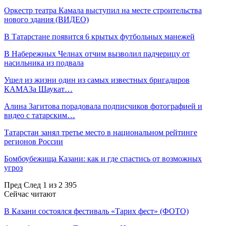
Оркестр театра Камала выступил на месте строительства
нового здания (ВИДЕО)
В Татарстане появится 6 крытых футбольных манежей
В Набережных Челнах отчим вызволил падчерицу от
насильника из подвала
Ушел из жизни один из самых известных бригадиров
КАМАЗа Шаукат…
Алина Загитова порадовала подписчиков фотографией и
видео с татарским…
Татарстан занял третье место в национальном рейтинге
регионов России
Бомбоубежища Казани: как и где спастись от возможных
угроз
Пред
След
1 из 2 395
Сейчас читают
В Казани состоялся фестиваль «Тарих фест» (ФОТО)