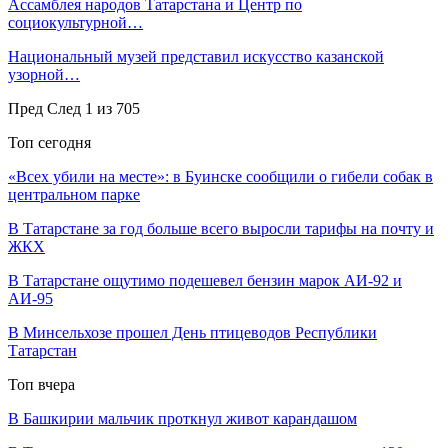
Ассамблея народов Татарстана и Центр по
социокультурной…
Национальный музей представил искусство казанской
узорной…
Пред
След
1 из 705
Топ сегодня
«Всех убили на месте»: в Буинске сообщили о гибели собак в
центральном парке
В Татарстане за год больше всего выросли тарифы на почту и
ЖКХ
В Татарстане ощутимо подешевел бензин марок АИ-92 и
АИ-95
В Минсельхозе прошел День птицеводов Республики
Татарстан
Топ вчера
В Башкирии мальчик проткнул живот карандашом