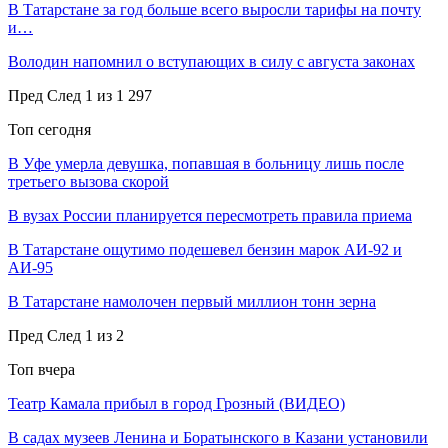
В Татарстане за год больше всего выросли тарифы на почту
и…
Володин напомнил о вступающих в силу с августа законах
Пред
След
1 из 1 297
Топ сегодня
В Уфе умерла девушка, попавшая в больницу лишь после
третьего вызова скорой
В вузах России планируется пересмотреть правила приема
В Татарстане ощутимо подешевел бензин марок АИ-92 и
АИ-95
В Татарстане намолочен первый миллион тонн зерна
Пред
След
1 из 2
Топ вчера
Театр Камала прибыл в город Грозный (ВИДЕО)
В садах музеев Ленина и Боратынского в Казани установили