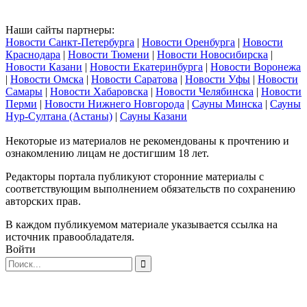
Наши сайты партнеры:
Новости Санкт-Петербурга
|
Новости Оренбурга
|
Новости
Краснодара
|
Новости Тюмени
|
Новости Новосибирска
|
Новости Казани
|
Новости Екатеринбурга
|
Новости Воронежа
|
Новости Омска
|
Новости Саратова
|
Новости Уфы
|
Новости
Самары
|
Новости Хабаровска
|
Новости Челябинска
|
Новости
Перми
|
Новости Нижнего Новгорода
|
Сауны Минска
|
Сауны
Нур-Султана (Астаны)
|
Сауны Казани
Некоторые из материалов не рекомендованы к прочтению и
ознакомлению лицам не достигшим 18 лет.
Редакторы портала публикуют сторонние материалы с
соответствующим выполнением обязательств по сохранению
авторских прав.
В каждом публикуемом материале указывается ссылка на
источник правообладателя.
Войти