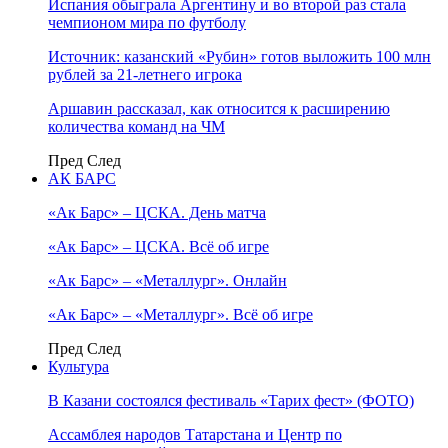
Испания обыграла Аргентину и во второй раз стала
чемпионом мира по футболу
Источник: казанский «Рубин» готов выложить 100 млн
рублей за 21-летнего игрока
Аршавин рассказал, как относится к расширению
количества команд на ЧМ
Пред
След
АК БАРС
«Ак Барс» – ЦСКА. День матча
«Ак Барс» – ЦСКА. Всё об игре
«Ак Барс» – «Металлург». Онлайн
«Ак Барс» – «Металлург». Всё об игре
Пред
След
Культура
В Казани состоялся фестиваль «Тарих фест» (ФОТО)
Ассамблея народов Татарстана и Центр по