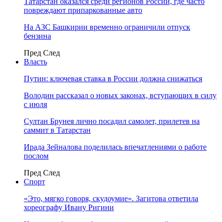
Татарстан оказался среди регионов России, где часто
повреждают припаркованные авто
На АЗС Башкирии временно ограничили отпуск
бензина
Пред
След
Власть
Путин: ключевая ставка в России должна снижаться
Володин рассказал о новых законах, вступающих в силу
с июля
Султан Брунея лично посадил самолет, прилетев на
саммит в Татарстан
Ирада Зейналова поделилась впечатлениями о работе
послом
Пред
След
Спорт
«Это, мягко говоря, скудоумие». Загитова ответила
хореографу Ивану Ригини