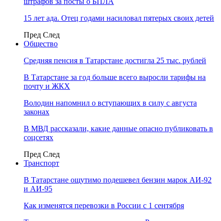
штрафов за посты о БПЛА
15 лет ада. Отец годами насиловал пятерых своих детей
Пред
След
Общество
Средняя пенсия в Татарстане достигла 25 тыс. рублей
В Татарстане за год больше всего выросли тарифы на
почту и ЖКХ
Володин напомнил о вступающих в силу с августа
законах
В МВД рассказали, какие данные опасно публиковать в
соцсетях
Пред
След
Транспорт
В Татарстане ощутимо подешевел бензин марок АИ-92
и АИ-95
Как изменятся перевозки в России с 1 сентября